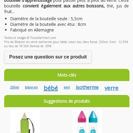
bouteille d'apprentissage
pour passer petit à petit au verre. Cette
bouteille
convient également aux autres boissons,
thé, jus de
fruit...
Diamètre de la bouteille seule : 5,5cm
Diamètre de la bouteille avec étui : 8cm
Fabriqué en Allemagne
Textes et images © Toutallantvert.com
Prix de Biberon en verre isotherme pour bébé, coton bio, bleu foncé, 250ml, Emil : 12.95€
au lieu de 18.50€ Remise de -30%
Posez une question sur ce produit
Mots-clés
bébé
isotherme
verre
biberon
250ml
emil
Suggestions de produits