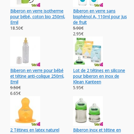
Biberon en verre isotherme
Biberon en verre sans
pour bébé, coton bio 250ml,
bisphénol A, 110ml pour Jus
Emil
de fruit
18.50€
5.90€
2.95€
Biberon en verre pour bébé
Lot de 2 tétines en silicone
et tétine anti-colique 250ml,
pour biberon en inox de
Emil
Klean Kanteen
9.50€
5.95€
6.65€
2 Tétines en latex naturel
Biberon inox et tétine en