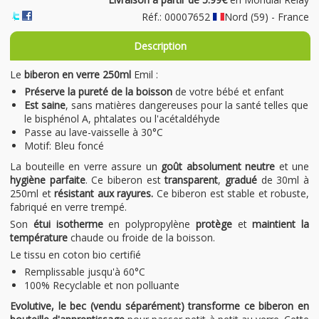
Réf.: 00007652
Nord (59) - France
Description
Le
biberon en verre 250ml
Emil :
Préserve la pureté de la boisson
de votre bébé et enfant
Est saine
, sans matières dangereuses pour la santé telles que
le bisphénol A, phtalates ou l'acétaldéhyde
Passe au lave-vaisselle à 30°C
Motif: Bleu foncé
La bouteille en verre assure un
goût absolument neutre
et une
hygiène parfaite
. Ce biberon est
transparent
,
gradué
de 30ml à
250ml et
résistant aux rayures.
Ce biberon est stable et robuste,
fabriqué en verre trempé.
Son
étui isotherme
en polypropylène
protège
et
maintient la
température
chaude ou froide de la boisson.
Le tissu en coton bio certifié
Remplissable jusqu'à 60°C
100% Recyclable et non polluante
Evolutive, le bec (vendu séparément) transforme ce biberon en