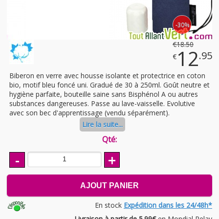
-30%
€
18
.50
12
.95
€
Biberon en verre avec housse isolante et protectrice en coton
bio, motif bleu foncé uni. Gradué de 30 à 250ml. Goût neutre et
hygiène parfaite, bouteille saine sans Bisphénol A ou autres
substances dangereuses. Passe au lave-vaisselle. Evolutive
avec son bec d'apprentissage (vendu séparément).
Lire la suite...
Qté:
-
+
AJOUT PANIER
En stock
Expédition dans les 24/48h*
Livraison à partir de 5.99€
en Mondial Relay