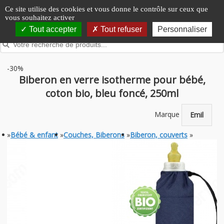
Panneau de gestion des cookies
Ce site utilise des cookies et vous donne le contrôle sur ceux que
vous souhaitez activer
Tout accepter
Tout refuser
Personnaliser
-30%
Biberon en verre isotherme pour bébé,
coton bio, bleu foncé, 250ml
Marque
Emil
»
Bébé & enfant
»
Couches, Biberons
»
Biberon, couverts
»