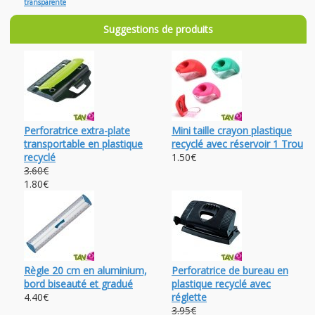
transparente
Suggestions de produits
Perforatrice extra-plate
Mini taille crayon plastique
transportable en plastique
recyclé avec réservoir 1 Trou
recyclé
1.50€
3.60€
1.80€
Règle 20 cm en aluminium,
Perforatrice de bureau en
bord biseauté et gradué
plastique recyclé avec
4.40€
réglette
3.95€