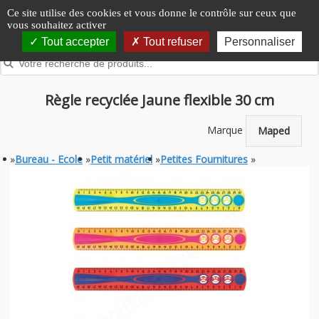
Panneau de gestion des cookies
Ce site utilise des cookies et vous donne le contrôle sur ceux que
vous souhaitez activer
Tout accepter
Tout refuser
Personnaliser
Règle recyclée Jaune flexible 30 cm
Marque
Maped
»
Bureau - Ecole
»
Petit matériel
»
Petites Fournitures
»