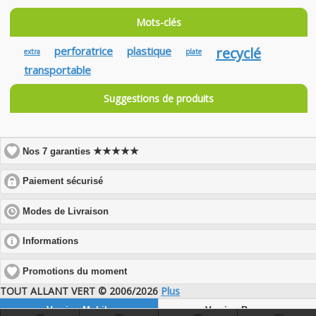
Mots-clés
perforatrice
plastique
recyclé
extra
plate
transportable
Suggestions de produits
★★★★★
Nos 7 garanties
click
Paiement sécurisé
to
expand
click
Modes de Livraison
contents
to
expand
click
Informations
contents
to
expand
Promotions du moment
contents
TOUT ALLANT VERT © 2006/2026
Plus
Version Mobile
Version Bureau