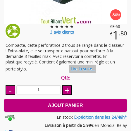
-50%
★ ★ ★ ★ ★
€
3
.60
1
3
avis clients
.80
€
Compacte, cette perforatrice 2 trous se range dans le classeur
! Extra-plate, elle se transporte partout pour perforer à la
demande 3 feuilles max. Avec réservoir à confettis. En
plastique recyclé. Contient également une mini règle et un
porte stylo.
Lire la suite...
Qté:
-
+
AJOUT PANIER
En stock
Expédition dans les 24/48h*
Livraison à partir de 5.99€
en Mondial Relay