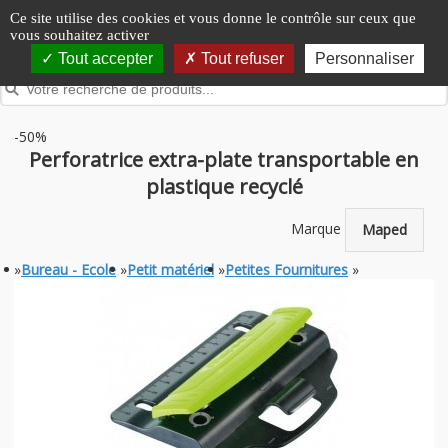
Panneau de gestion des cookies
Ce site utilise des cookies et vous donne le contrôle sur ceux que
vous souhaitez activer
Tout accepter
Tout refuser
Personnaliser
-50%
Perforatrice extra-plate transportable en
plastique recyclé
Marque
Maped
»
Bureau - Ecole
»
Petit matériel
»
Petites Fournitures
»