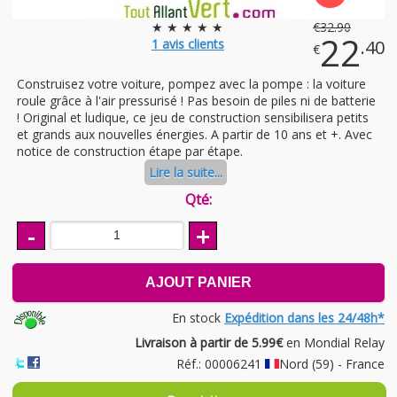
★ ★ ★ ★ ★
€
32
.90
22
1
avis clients
.40
€
Construisez votre voiture, pompez avec la pompe : la voiture
roule grâce à l'air pressurisé ! Pas besoin de piles ni de batterie
! Original et ludique, ce jeu de construction sensibilisera petits
et grands aux nouvelles énergies. A partir de 10 ans et +. Avec
notice de construction étape par étape.
Lire la suite...
Qté:
-
+
AJOUT PANIER
En stock
Expédition dans les 24/48h*
Livraison à partir de 5.99€
en Mondial Relay
Réf.: 00006241
Nord (59) - France