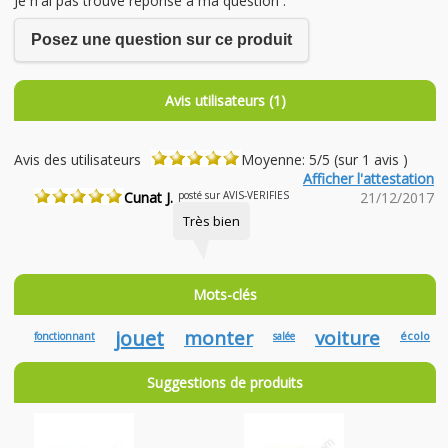
Je n'ai pas trouvé réponse à ma question :
Posez une question sur ce produit
Avis utilisateurs (1)
Avis des utilisateurs
Moyenne: 5/5 (sur 1 avis )
Afficher l'attestation
Cunat J.
posté sur AVIS-VERIFIES
21/12/2017
Très bien
Mots-clés
jouet
monter
voiture
écolo
fonctionnant
salée
Suggestions de produits