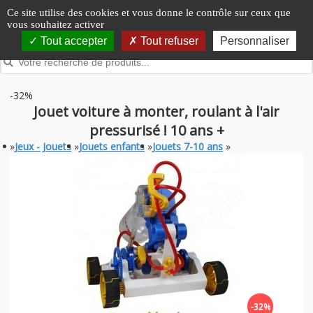
Panneau de gestion des cookies
Ce site utilise des cookies et vous donne le contrôle sur ceux que
vous souhaitez activer
Tout accepter
Tout refuser
Personnaliser
-32%
Jouet voiture à monter, roulant à l'air
pressurisé ! 10 ans +
»
Jeux - Jouets
»
Jouets enfants
»
Jouets 7-10 ans
»
-32%