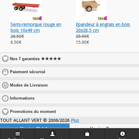
Semi-remorque rouge en
Epandeur à engrais en bois
bois 10x49 cm
20x26,5 cm
26.50€
25.90€
6.50€
15.00€
★★★★★
Nos 7 garanties
click
Paiement sécurisé
to
expand
click
Modes de Livraison
contents
to
expand
click
Informations
contents
to
expand
Promotions du moment
contents
TOUT ALLANT VERT © 2006/2026
Plus
Version Mobile
Version Bureau