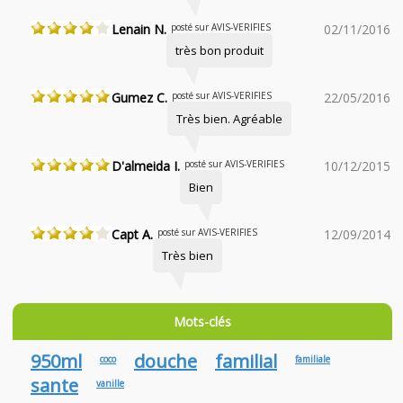
Lenain N.
posté sur AVIS-VERIFIES
02/11/2016
très bon produit
Gumez C.
posté sur AVIS-VERIFIES
22/05/2016
Très bien. Agréable
D'almeida I.
posté sur AVIS-VERIFIES
10/12/2015
Bien
Capt A.
posté sur AVIS-VERIFIES
12/09/2014
Très bien
Mots-clés
950ml
douche
familial
coco
familiale
sante
vanille