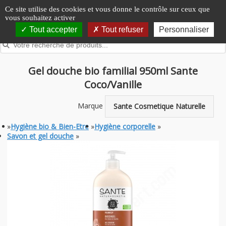
Panneau de gestion des cookies
Ce site utilise des cookies et vous donne le contrôle sur ceux que
vous souhaitez activer
Tout accepter
Tout refuser
Personnaliser
Gel douche bio familial 950ml Sante
Coco/Vanille
Marque
Sante Cosmetique Naturelle
»
Hygiène bio & Bien-Etre
»
Hygiène corporelle
»
Savon et gel douche
»