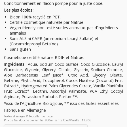
Conditionnement en flacon pompe pour la juste dose.
Les plus écolos :
Bidon 100% recyclé en PET.
Certifié cosmétique naturelle par Natrue
Vegan friendly: non testé sur les animaux, pas d'ingrédients
animales
Sans ALS ni CAPB (ammonium Lauryl Sulfate) et
(Cocamidopropyl Betaïne)
Sans gluten
Cosmétique certifié naturel BDIH et Natrue.
Ingrédients
: Aqua, Sodium Coco Sulfate, Coco Glucoside, Lauryl
Glucoside, Glycerin, Glyceryl Oleate, Glycerin, Sodium Chloride,
Aloe Barbadensis Leaf Juice*, Citric Acid, Glyceryl Oleate,
Betaine, Phytic Acid, Tocopherol, Cocos Nucifera (Coconut) Fruit
Extract*, Hydrogenated Palm Glycerides Citrate, Vanilla Planifolia
Fruit Extract*, Lecithin, Ascorbyl Palmitate, PCA Ethyl Cocoyl
Arginate, Potassium Sorbate, Parfum**.
*issu de l'Agriculture Biologique, ** issu des huiles essentielles.
Fabriqué en Allemagne
Textes et images © Toutallantvert.com
Prix de Gel douche bio familial 950ml Sante Coco/Vanille : 11.80€