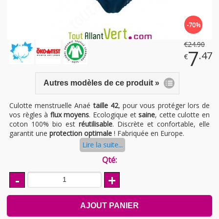
-70%
€
24
.90
7
.47
€
Autres modèles de ce produit »
Culotte menstruelle Anaé
taille 42
, pour vous protéger lors de
vos règles à
flux moyens
. Ecologique et
saine
, cette culotte en
coton 100% bio est
réutilisable
. Discrète et confortable, elle
garantit une
protection optimale
! Fabriquée en Europe.
Lire la suite...
Qté:
-
+
AJOUT PANIER