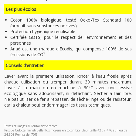
Les plus écolos
Coton 100% biologique, testé Oeko-Tex Standard 100
(produit sans substances nocives)
Protection hygiénique réutilisable
Certifiée GOTS, pour le respect de l'environnement et des
personnes
Anaé est une marque d'Ecodis, qui compense 100% de ses
émissions de CO²
Conseils d'entretien
Laver avant la première utilisation. Rincer à l'eau froide après
chaque utilisation ou tremper durant 30 minutes maximum.
Laver à la main ou en machine à 30°C avec une lessive
écologique sans adoucissant, ni détachant. Sécher à l'air libre.
Ne pas utiliser de fer à repasser, de sèche-linge ou de radiateur,
car la chaleur peut endommager les tissus techniques.
Textes et images © Toutallantvert.com
Prix de Culotte menstruelle flux moyens en coton bio, Bleu, taille 42 : 7.47€ au lieu de
24.90€ Remise de -70%