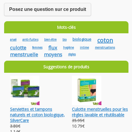
Posez une question sur ce produit
Mots-clés
coton
biologique
anti-fuites
anaé
bien-être
bio
culotte
flux
femmes
hygiène
intime
menstruations
menstruelle
moyens
règles
Suggestions de produits
Serviettes et tampons
Culotte menstruelles pour les
naturels et coton biologique,
règles lavable et réutilisable
SilverCare
35.95€
3.80€
10.79€
1.14€