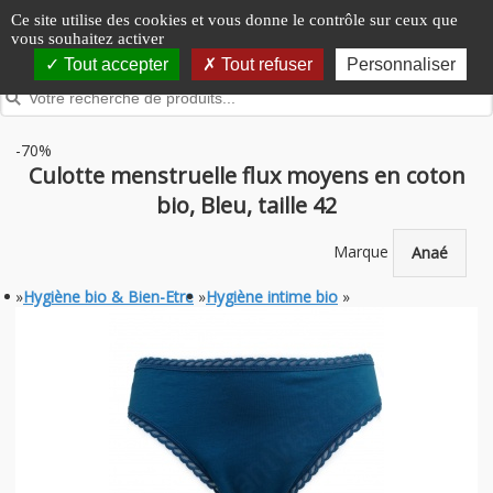
Panneau de gestion des cookies
Ce site utilise des cookies et vous donne le contrôle sur ceux que
vous souhaitez activer
Tout accepter
Tout refuser
Personnaliser
-70%
Culotte menstruelle flux moyens en coton
bio, Bleu, taille 42
Marque
Anaé
»
Hygiène bio & Bien-Etre
»
Hygiène intime bio
»