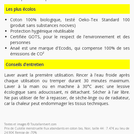
Les plus écolos
Coton 100% biologique, testé Oeko-Tex Standard 100
(produit sans substances nocives)
Protection hygiénique réutilisable
Certifiée GOTS, pour le respect de l'environnement et des
personnes
Anaé est une marque d'Ecodis, qui compense 100% de ses
émissions de CO²
Conseils d'entretien
Laver avant la première utilisation. Rincer à l'eau froide après
chaque utilisation ou tremper durant 30 minutes maximum.
Laver à la main ou en machine à 30°C avec une lessive
écologique sans adoucissant, ni détachant. Sécher à l'air libre.
Ne pas utiliser de fer à repasser, de sèche-linge ou de radiateur,
car la chaleur peut endommager les tissus techniques.
Textes et images © Toutallantvert.com
Prix de Culotte menstruelle flux abondants en coton bio, Noir, taille 44 : 7.47€ au lieu de
24.90€ Remise de -70%