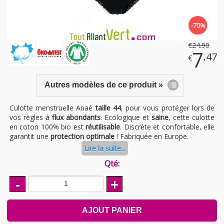
-70%
€
24
.90
7
.47
€
Autres modèles de ce produit »
Culotte menstruelle Anaé
taille 44
, pour vous protéger lors de
vos règles à
flux abondants
. Ecologique et
saine
, cette culotte
en coton 100% bio est
réutilisable
. Discrète et confortable, elle
garantit une
protection optimale
! Fabriquée en Europe.
Lire la suite...
Qté:
-
+
AJOUT PANIER