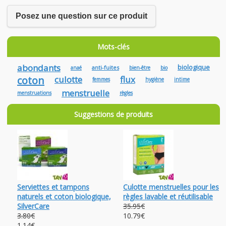
Posez une question sur ce produit
Mots-clés
abondants
biologique
anti-fuites
anaé
bien-être
bio
coton
culotte
flux
femmes
hygiène
intime
menstruelle
menstruations
règles
Suggestions de produits
Serviettes et tampons
Culotte menstruelles pour les
naturels et coton biologique,
règles lavable et réutilisable
SilverCare
35.95€
3.80€
10.79€
1.14€