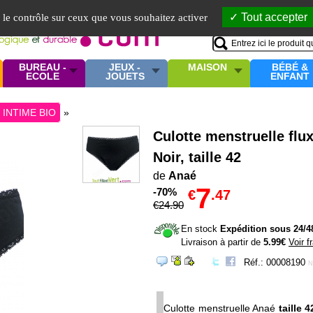
Mo
Tout accepter
e le contrôle sur ceux que vous souhaitez activer
BUREAU -
JEUX -
MAISON
BÉBÉ &
ECOLE
JOUETS
ENFANT
 INTIME BIO
»
Culotte menstruelle flu
Noir, taille 42
de
Anaé
7
-70%
€
.47
€
24
.90
En stock
Expédition sous 24/4
Livraison à partir de
5.99€
Voir f
Réf.: 00008190
N
Culotte menstruelle Anaé
taille 4