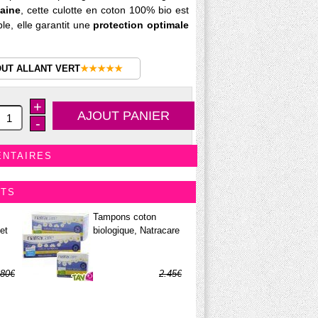
aine
, cette culotte en coton 100% bio est
ble, elle garantit une
protection optimale
OUT ALLANT VERT
★★★★★
+
-
ENTAIRES
ITS
Tampons coton
et
biologique, Natracare
.80€
2.45€
.14€
0.74€