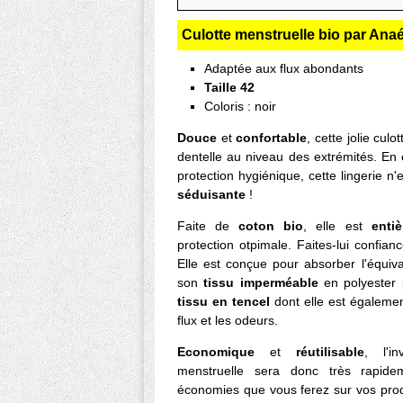
Culotte menstruelle bio par Anaé
Adaptée aux flux abondants
Taille 42
Coloris : noir
Douce
et
confortable
, cette jolie cul
dentelle au niveau des extrémités. En e
protection hygiénique, cette lingerie n
séduisante
!
Faite de
coton bio
, elle est
enti
protection otpimale. Faites-lui confiance
Elle est conçue pour absorber l'équiv
son
tissu imperméable
en polyester 
tissu en tencel
dont elle est également 
flux et les odeurs.
Economique
et
réutilisable
, l'i
menstruelle sera donc très rapid
économies que vous ferez sur vos prod