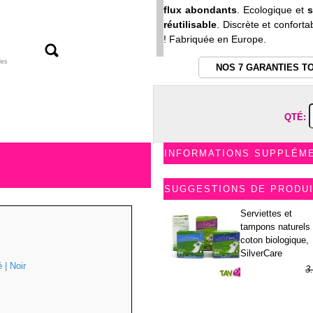
flux abondants
. Ecologique et
s
réutilisable
. Discrète et conforta
! Fabriquée en Europe.
les
NOS 7 GARANTIES T
QTÉ:
INFORMATIONS SUPPLÉM
SUGGESTIONS DE PRODU
Serviettes et
tampons naturels 
coton biologique,
SilverCare
 | Noir
3
1