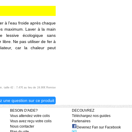
cer à l'eau froide après chaque
tes maximum. Laver à la main
lessive écologique sans
 libre. Ne pas utiliser de fer à
iateur, car la chaleur peut
ir, taille 42 : 7.47€ au lieu de 24.90€ Remise
z une question sur ce produit
BESOIN D'AIDE?
DECOUVREZ
Vous attendez votre colis
Téléchargez nos guides
Vous avez reçu votre colis
Partenaires
Nous contacter
Devenez Fan sur Facebook
Plan du site