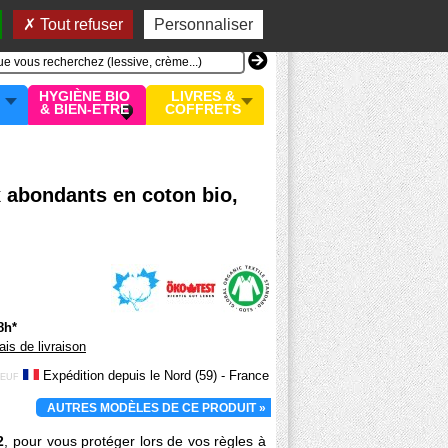
n compte
MON PANIER
0 article
Tout refuser
Personnaliser
HYGIÈNE BIO
LIVRES &
& BIEN-ETRE
COFFRETS
x abondants en coton bio,
8h*
rais de livraison
Expédition depuis le Nord (59) - France
EUF
AUTRES MODÈLES DE CE PRODUIT »
2
, pour vous protéger lors de vos règles à