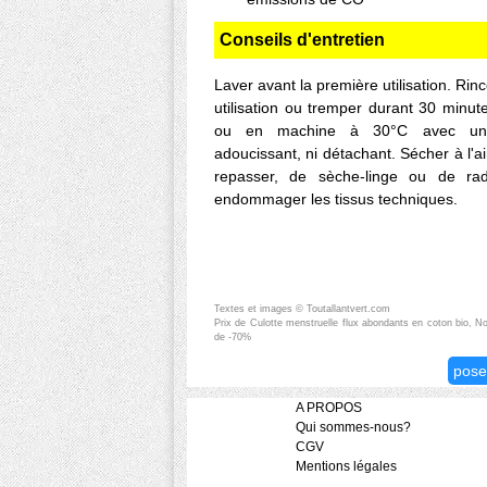
Conseils d'entretien
Laver avant la première utilisation. Rin
utilisation ou tremper durant 30 minu
ou en machine à 30°C avec une 
adoucissant, ni détachant. Sécher à l'air
repasser, de sèche-linge ou de rad
endommager les tissus techniques.
Textes et images © Toutallantvert.com
Prix de Culotte menstruelle flux abondants en coton bio, No
de -70%
pose
A PROPOS
Qui sommes-nous?
CGV
Mentions légales