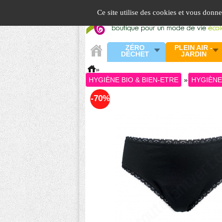
Panneau de gestion des cookies
Ce site utilise des cookies et vous donn
ZÉRO
PLEIN AIR -
DÉCHET
JARDIN
»
HYGIÈNE BIO & BIEN-ETRE
»
HYGIÈNE
-70%