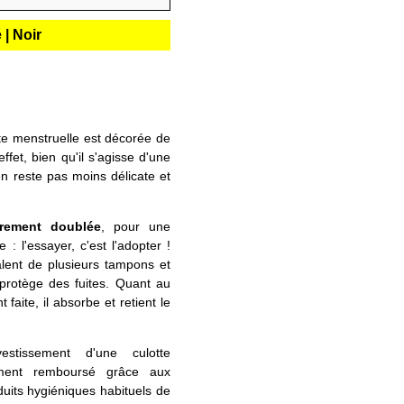
 | Noir
otte menstruelle est décorée de
ffet, bien qu'il s'agisse d'une
'en reste pas moins délicate et
èrement doublée
, pour une
 : l'essayer, c'est l'adopter !
alent de plusieurs tampons et
protège des fuites. Quant au
faite, il absorbe et retient le
nvestissement d'une culotte
ement remboursé grâce aux
uits hygiéniques habituels de