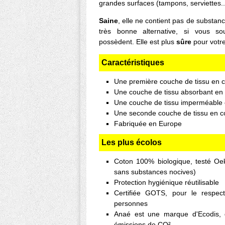
grandes surfaces (tampons, serviettes...
Saine
, elle ne contient pas de substan
très bonne alternative, si vous so
possèdent. Elle est plus
sûre
pour votre
Caractéristiques
Une première couche de tissu en c
Une couche de tissu absorbant en 
Une couche de tissu imperméable 
Une seconde couche de tissu en c
Fabriquée en Europe
Les plus écolos
Coton 100% biologique, testé Oe
sans substances nocives)
Protection hygiénique réutilisable
Certifiée GOTS, pour le respec
personnes
Anaé est une marque d'Ecodis,
émissions de CO²