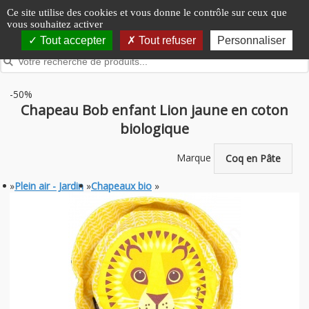
Panneau de gestion des cookies
Ce site utilise des cookies et vous donne le contrôle sur ceux que
vous souhaitez activer
Tout accepter
Tout refuser
Personnaliser
-50%
Chapeau Bob enfant Lion jaune en coton
biologique
Marque
Coq en Pâte
»
Plein air - Jardin
»
Chapeaux bio
»