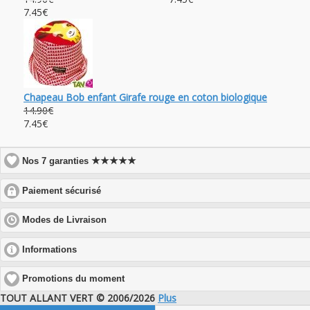
7.45€
Chapeau Bob enfant Girafe rouge en coton biologique
14.90€
7.45€
★★★★★
Nos 7 garanties
click
Paiement sécurisé
to
expand
click
Modes de Livraison
contents
to
expand
click
Informations
contents
to
expand
Promotions du moment
contents
TOUT ALLANT VERT © 2006/2026
Plus