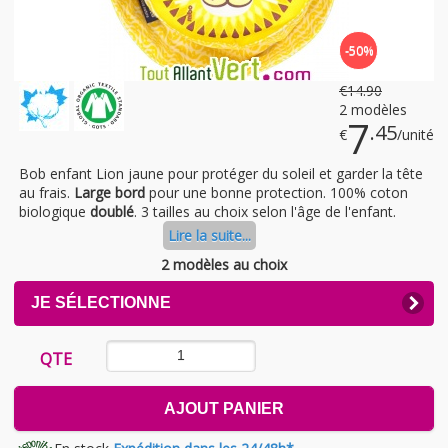
-50%
€
14
.90
2 modèles
7
.45
€
/unité
Bob enfant Lion jaune pour protéger du soleil et garder la tête
au frais.
Large bord
pour une bonne protection. 100% coton
biologique
doublé
. 3 tailles au choix selon l'âge de l'enfant.
Lire la suite...
2 modèles au choix
CLICK
JE SÉLECTIONNE
TO
EXPAND
CONTENTS
QTE
AJOUT PANIER