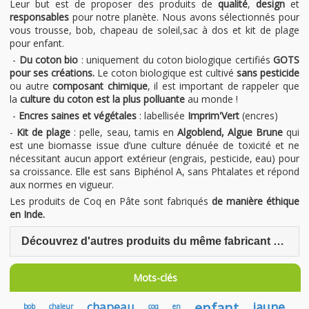
Leur but est de proposer des produits de
qualité
,
design
et
responsables
pour notre planète. Nous avons sélectionnés pour
vous trousse, bob, chapeau de soleil,sac à dos et kit de plage
pour enfant.
-
Du coton bio
: uniquement du coton biologique certifiés
GOTS
pour ses créations.
Le coton biologique est cultivé
sans pesticide
ou autre
composant chimique
, il est important de rappeler que
la
culture du coton est la plus polluante
au monde !
-
Encres saines et végétales
: labellisée
Imprim'Vert
(encres)
-
Kit de plage
: pelle, seau, tamis en
Algoblend, Algue Brune
qui
est une biomasse issue d’une culture dénuée de toxicité et ne
nécessitant aucun apport extérieur (engrais, pesticide, eau) pour
sa croissance. Elle est sans Biphénol A, sans Phtalates et répond
aux normes en vigueur.
Les produits de Coq en Pâte sont fabriqués
de manière éthique
en Inde.
Découvrez d'autres produits du même fabricant Coq en Pâte
Mots-clés
chapeau
enfant
jaune
bob
chaleur
coq
en