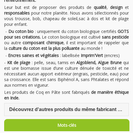
l'environnement.
Leur but est de proposer des produits de
qualité
,
design
et
responsables
pour notre planète. Nous avons sélectionnés pour
vous trousse, bob, chapeau de soleil,sac à dos et kit de plage
pour enfant.
-
Du coton bio
: uniquement du coton biologique certifiés
GOTS
pour ses créations.
Le coton biologique est cultivé
sans pesticide
ou autre
composant chimique
, il est important de rappeler que
la
culture du coton est la plus polluante
au monde !
-
Encres saines et végétales
: labellisée
Imprim'Vert
(encres)
-
Kit de plage
: pelle, seau, tamis en
Algoblend, Algue Brune
qui
est une biomasse issue d’une culture dénuée de toxicité et ne
nécessitant aucun apport extérieur (engrais, pesticide, eau) pour
sa croissance. Elle est sans Biphénol A, sans Phtalates et répond
aux normes en vigueur.
Les produits de Coq en Pâte sont fabriqués
de manière éthique
en Inde.
Découvrez d'autres produits du même fabricant Coq en Pâte
Mots-clés