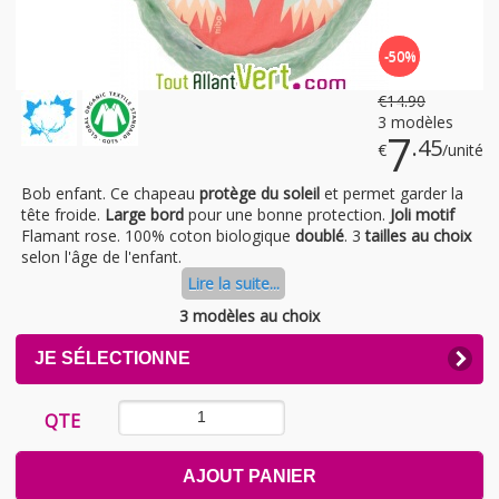
-50%
€
14
.90
3 modèles
7
.45
€
/unité
Bob enfant. Ce chapeau
protège du soleil
et permet garder la
tête froide.
Large bord
pour une bonne protection.
Joli motif
Flamant rose. 100% coton biologique
doublé
. 3
tailles au choix
selon l'âge de l'enfant.
Lire la suite...
3 modèles au choix
CLICK
JE SÉLECTIONNE
TO
EXPAND
CONTENTS
QTE
AJOUT PANIER