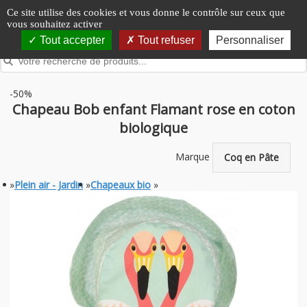
Panneau de gestion des cookies
Ce site utilise des cookies et vous donne le contrôle sur ceux que
vous souhaitez activer
Tout accepter
Tout refuser
Personnaliser
-50%
Chapeau Bob enfant Flamant rose en coton
biologique
Marque
Coq en Pâte
»
Plein air - Jardin
»
Chapeaux bio
»