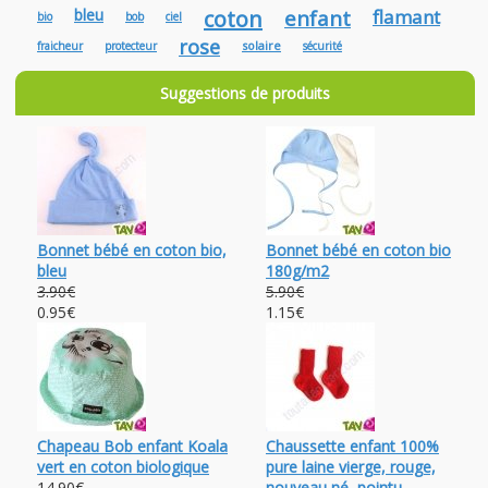
bleu
coton
enfant
flamant
bio
bob
ciel
rose
solaire
fraicheur
protecteur
sécurité
Suggestions de produits
Bonnet bébé en coton bio,
Bonnet bébé en coton bio
bleu
180g/m2
3.90€
5.90€
0.95€
1.15€
Chapeau Bob enfant Koala
Chaussette enfant 100%
vert en coton biologique
pure laine vierge, rouge,
14.90€
nouveau né, pointu...