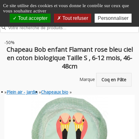
Panneau de gestion des cookies
Ce site utilise des cookies et vous donne le contrôle sur ceux que
vous souhaitez activer
Tout accepter
Tout refuser
Personnaliser
-50%
Chapeau Bob enfant Flamant rose bleu ciel
en coton biologique Taille S , 6-12 mois, 46-
48cm
Marque
Coq en Pâte
»
Plein air - Jardin
»
Chapeaux bio
»