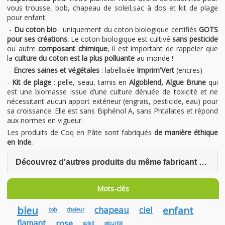
vous trousse, bob, chapeau de soleil,sac à dos et kit de plage
pour enfant.
-
Du coton bio
: uniquement du coton biologique certifiés
GOTS
pour ses créations.
Le coton biologique est cultivé
sans pesticide
ou autre
composant chimique
, il est important de rappeler que
la
culture du coton est la plus polluante
au monde !
-
Encres saines et végétales
: labellisée
Imprim'Vert
(encres)
-
Kit de plage
: pelle, seau, tamis en
Algoblend, Algue Brune
qui
est une biomasse issue d’une culture dénuée de toxicité et ne
nécessitant aucun apport extérieur (engrais, pesticide, eau) pour
sa croissance. Elle est sans Biphénol A, sans Phtalates et répond
aux normes en vigueur.
Les produits de Coq en Pâte sont fabriqués
de manière éthique
en Inde.
Découvrez d'autres produits du même fabricant Coq en Pâte
Mots-clés
bleu
chapeau
ciel
enfant
bob
chaleur
flamant
rose
soleil
sécurité