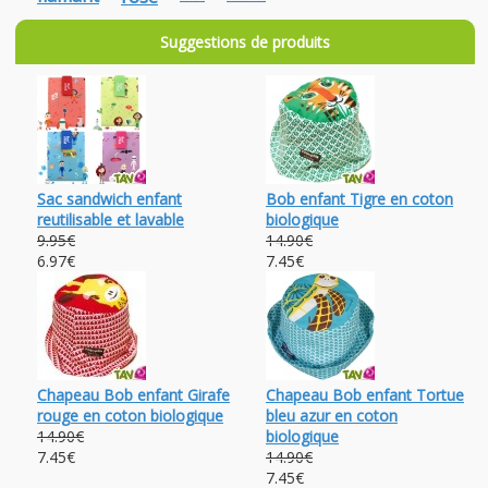
Suggestions de produits
Sac sandwich enfant
Bob enfant Tigre en coton
reutilisable et lavable
biologique
9.95€
14.90€
6.97€
7.45€
Chapeau Bob enfant Girafe
Chapeau Bob enfant Tortue
rouge en coton biologique
bleu azur en coton
14.90€
biologique
7.45€
14.90€
7.45€