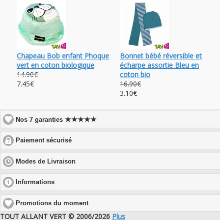
Chapeau Bob enfant Phoque
Bonnet bébé réversible et
vert en coton biologique
écharpe assortie Bleu en
14.90€
coton bio
7.45€
16.90€
3.10€
★★★★★
Nos 7 garanties
click
Paiement sécurisé
to
expand
click
Modes de Livraison
contents
to
expand
click
Informations
contents
to
expand
Promotions du moment
contents
TOUT ALLANT VERT © 2006/2026
Plus