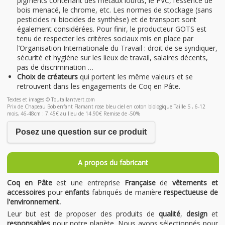
pigments contenant des métaux lourds, le PVC, l’essence de
bois menacé, le chrome, etc. Les normes de stockage (sans
pesticides ni biocides de synthèse) et de transport sont
également considérées. Pour finir, le producteur GOTS est
tenu de respecter les critères sociaux mis en place par
l’Organisation Internationale du Travail : droit de se syndiquer,
sécurité et hygiène sur les lieux de travail, salaires décents,
pas de discrimination …
Choix de créateurs
qui portent les même valeurs et se
retrouvent dans les engagements de Coq en Pâte.
Textes et images © Toutallantvert.com
Prix de Chapeau Bob enfant Flamant rose bleu ciel en coton biologique Taille S , 6-12
mois, 46-48cm : 7.45€ au lieu de 14.90€ Remise de -50%
Posez une question sur ce produit
A propos du fabricant
Coq en Pâte
est une entreprise
Française
de
vêtements et
accessoires
pour
enfants
fabriqués de manière
respectueuse de
l'environnement.
Leur but est de proposer des produits de
qualité
,
design
et
responsables
pour notre planète. Nous avons sélectionnés pour