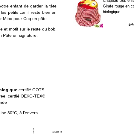
Chapeau Bob enf
otre enfant de garder la tête
Girafe rouge en c
biologique
les petits car il reste bien en
eur Mibo pour Coq en pâte.
14
e et motif sur le reste du bob.
7
n Pâte en signature.
ologique
certifié GOTS
 free, certfié OEKO-TEX®
Inde
ine 30°C, à l'envers.
Suite »