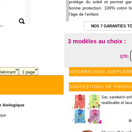
protège du soleil et permet gar
bonne protection. 100% coton bio
l'âge de l'enfant.
NOS 7 GARANTIES T
les
3 modèles au choix :
QTE:
fabricant
1 page
INFORMATIONS SUPPLÉM
SUGGESTIONS DE PRODU
Sac sandwich enf
reutilisable et lav
n biologique
tion
9
6