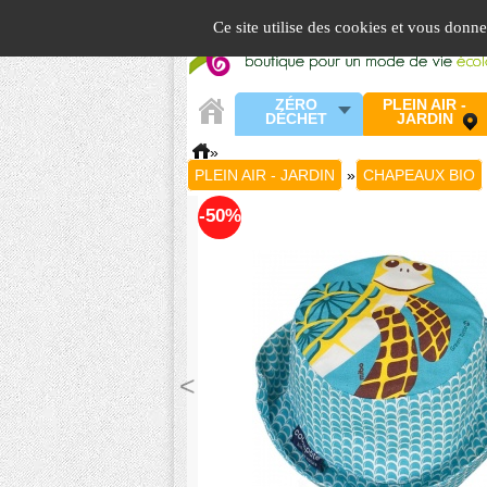
Panneau de gestion des cookies
Ce site utilise des cookies et vous donn
ZÉRO
PLEIN AIR -
DÉCHET
JARDIN
»
PLEIN AIR - JARDIN
»
CHAPEAUX BIO
-50%
<