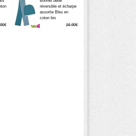
ant
Bonnet bébé
oton
réversible et écharpe
assortie Bleu en
coton bio
.90€
16.90€
.45€
3.10€