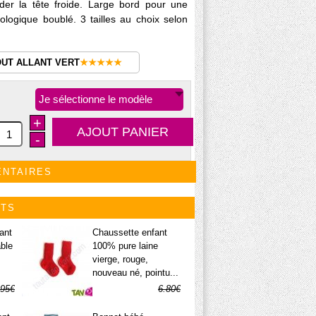
der la tête froide. Large bord pour une
logique boublé. 3 tailles au choix selon
OUT ALLANT VERT
★★★★★
Je sélectionne le modèle
+
-
ENTAIRES
ITS
ant
Chaussette enfant
able
100% pure laine
vierge, rouge,
nouveau né, pointu...
.95€
6.80€
.97€
1.36€