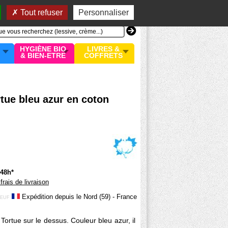
n compte
MON PANIER
0 article
Tout refuser
Personnaliser
HYGIÈNE BIO
LIVRES &
& BIEN-ETRE
COFFRETS
tue bleu azur en coton
/48h*
 frais de livraison
Expédition depuis le Nord (59) - France
EUF
Tortue sur le dessus. Couleur bleu azur, il