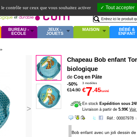
Mo
Tout accepter
e le contrôle sur ceux que vous souhaitez activer
BUREAU -
JEUX -
MAISON
BÉBÉ &
ECOLE
JOUETS
ENFANT
»
Chapeau Bob enfant Tor
biologique
de
Coq en Pâte
-50%
3 modèles
7
€
.45
€
14
.90
/unité
En stock
Expédition sous 24
>
Livraison à partir de
5.99€
Voir
Réf.: 00007978
N
Bob enfant avec un joli dessin de 