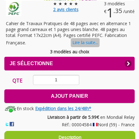
★ ★ ★ ★ ★
3 modèles
1
2
avis clients
.35
€
/unité
Cahier de Travaux Pratiques de 48 pages avec en alternance 1
page grand carreaux et 1 pages unies blanche. 48 pages au
total. Format 17x22cm (A4). Pages certifié PEFC. Fabrication
Française.
Lire la suite...
3 modèles au choix
CLICK
JE SÉLECTIONNE
TO
EXPAND
CONTENTS
QTE
AJOUT PANIER
En stock
Expédition dans les 24/48h*
Livraison à partir de 5.99€
en Mondial Relay
Réf.: 00004584
Nord (59) - France
Description