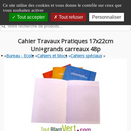
Panneau de gestion des cookies
Ce site utilise des cookies et vous donne le contrôle sur ceux que
vous souhaitez activer
Tout accepter
Tout refuser
Personnaliser
Cahier Travaux Pratiques 17x22cm
Uni+grands carreaux 48p
»
Bureau - Ecole
»
Cahiers et blocs
»
Cahiers spéciaux
»