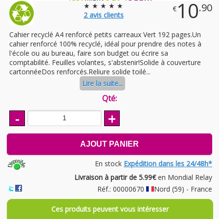
10
★ ★ ★ ★ ★
.90
€
2
avis clients
Cahier recyclé A4 renforcé petits carreaux Vert 192 pages.Un
cahier renforcé 100% recyclé, idéal pour prendre des notes à
l'école ou au bureau, faire son budget ou écrire sa
comptabilité. Feuilles volantes, s'abstenir!Solide à couverture
cartonnéeDos renforcés.Reliure solide toilé...
Lire la suite...
Qté:
-
+
AJOUT PANIER
En stock
Expédition dans les 24/48h*
Livraison à partir de 5.99€
en Mondial Relay
Réf.: 00000670
Nord (59) - France
Ces produits peuvent vous intéresser