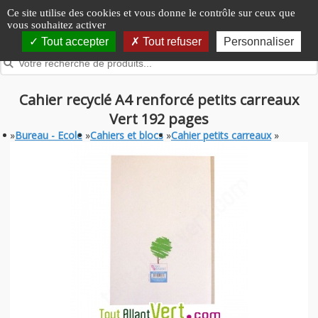
Panneau de gestion des cookies
Ce site utilise des cookies et vous donne le contrôle sur ceux que
vous souhaitez activer
Tout accepter
Tout refuser
Personnaliser
Cahier recyclé A4 renforcé petits carreaux
Vert 192 pages
»
Bureau - Ecole
»
Cahiers et blocs
»
Cahier petits carreaux
»