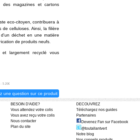
, des magazines et cartons
ste eco-citoyen, contribuera à
 de celluloses. Ainsi, la filière
n d'un déchet en une matière
ication de produits neufs.
e et largement recyclé vous
.
 : 5.20€
z une question sur ce produit
BESOIN D'AIDE?
DECOUVREZ
Vous attendez votre colis
Téléchargez nos guides
Vous avez reçu votre colis
Partenaires
Nous contacter
Devenez Fan sur Facebook
Plan du site
@toutallantvert
Notre blog
Nos conseils produits