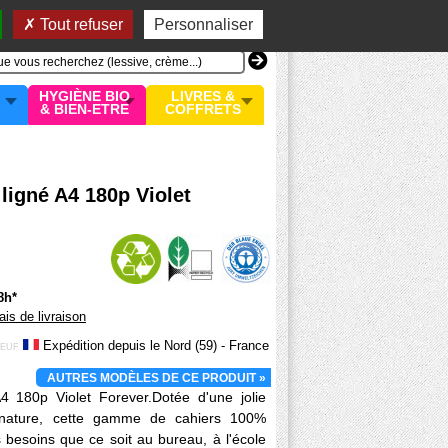
n compte
MON PANIER
0 article
Tout refuser
Personnaliser
HYGIÈNE BIO
LIVRES &
& BIEN-ETRE
COFFRETS
 ligné A4 180p Violet
8h*
rais de livraison
Expédition depuis le Nord (59) - France
EUF
AUTRES MODÈLES DE CE PRODUIT »
A4 180p Violet Forever.Dotée d'une jolie
s nature, cette gamme de cahiers 100%
s besoins que ce soit au bureau, à l'école