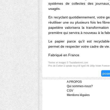
systèmes de collectes des journaux
usagés.
En recyclant quotidiennement, votre ge
réutiliser une ou plusieurs fois les fibres
papetière valorisera la transformatio
première qui servira à nouveau à la fabr
Le papier parce qu'il est recyclabl
permet de respecter votre cadre de vie
Fabriqué en France
Textes et images © Toutallantvert.com
Prix de Cahier à spirale recyclé ligné A4 180p Violet Forever
pose
A PROPOS
Qui sommes-nous?
CGV
Mentions légales