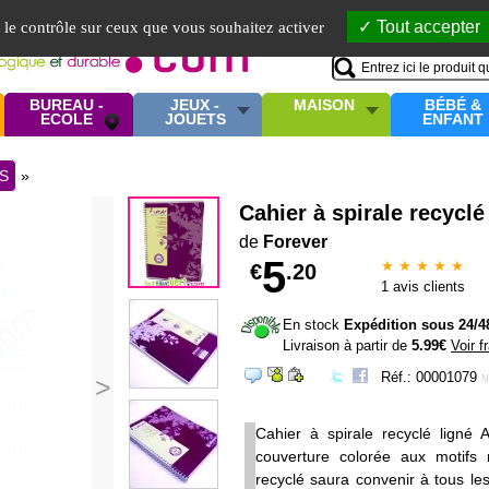
Mo
Tout accepter
e le contrôle sur ceux que vous souhaitez activer
BUREAU -
JEUX -
MAISON
BÉBÉ &
ECOLE
JOUETS
ENFANT
S
»
Cahier à spirale recyclé
de
Forever
5
★ ★ ★ ★ ★
€
.20
1
avis clients
En stock
Expédition sous 24/4
Livraison à partir de
5.99€
Voir f
Réf.: 00001079
>
N
Cahier à spirale recyclé ligné 
couverture colorée aux motif
recyclé saura convenir à tous le