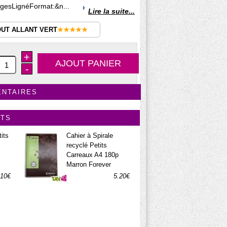
agesLignéFormat:&n...
Lire la suite...
OUT ALLANT VERT
★★★★★
+
-
ENTAIRES
ITS
its
Cahier à Spirale
recyclé Petits
Carreaux A4 180p
Marron Forever
.10€
5.20€