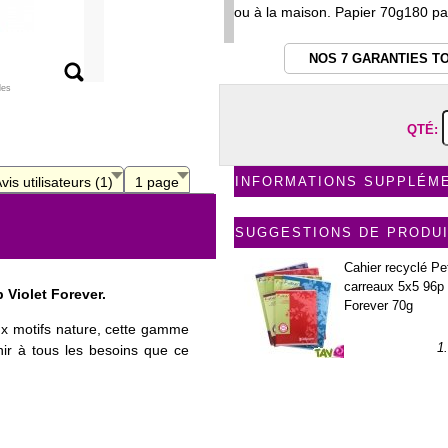
ou à la maison. Papier 70g180 p
NOS 7 GARANTIES T
les
QTÉ:
vis utilisateurs (1)
1 page
INFORMATIONS SUPPLÉM
SUGGESTIONS DE PRODU
Cahier recyclé Pet
carreaux 5x5 96p
p Violet Forever.
Forever 70g
ux motifs nature, cette gamme
1
ir à tous les besoins que ce
.