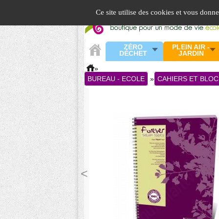
Panneau de gestion des cookies
Ce site utilise des cookies et vous donn
ZÉRO
PLEIN AIR -
DÉCHET
JARDIN
»
BUREAU - ECOLE
»
CAHIERS ET BLOC
<