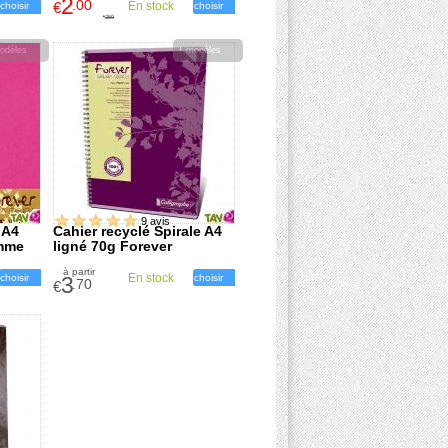
2
.00
€
En stock
choisir
choisir
2
.50
€
odèles
+ modèles
9 avis
 A4
Cahier recyclé Spirale A4
amme
ligné 70g Forever
à partir
En stock
choisir
3
choisir
.70
€