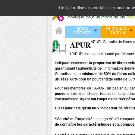
Panneau de gestion des cookies
Ce site utilise des cookies et vous donn
ZÉRO
PLEIN AIR -
DÉCHET
JARDIN
APUR
APUR: Garantie de fibres c
L'APUR est un label donné par l'Associa
Indiquant clairement
la proportion de fibres cel
garantissant l’authenticité de l’information don
Garantissant un
minimum de 50% de fibres cellu
utilisées:
60%
pour un pourcentage entre de 50
Pour les membres de l’APUR, un papier ou cart
peuvent être
des chutes issues de la product
transformation,
ayant fait l’objet d’une récupéra
C'est pour cela qu'un taux indicateur de réutil
Sécurité et Traçabilité:
Le logo APUR comporte, 
de connaître les caractéristiques et la compos