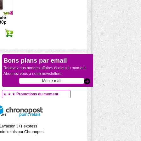
clé
80p
Bons plans par email
Recevez nos bonnes affaires écolos du moment.
Abonnez vous à notre newsletters.
★ ★ ★
Promotions du moment
Livraison J+1 express
oint relais par Chronopost