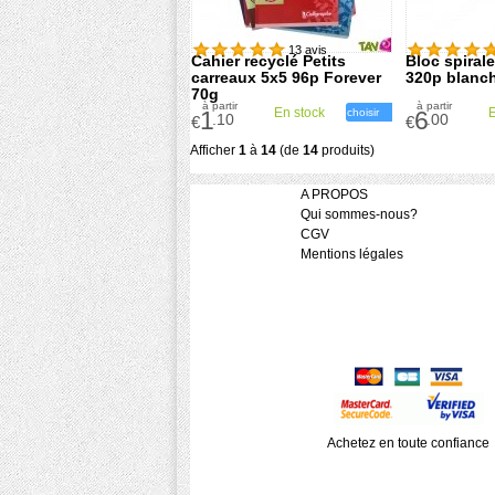
13 avis
Cahier recyclé Petits
Bloc spirale
carreaux 5x5 96p Forever
320p blanc
70g
à partir
à partir
En stock
E
1
choisir
6
.10
.00
€
€
Afficher
1
à
14
(de
14
produits)
A PROPOS
Qui sommes-nous?
CGV
Mentions légales
Achetez en toute confiance