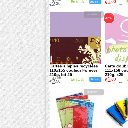
1
.00
En stock
€
E
2
choisir
.30
€
3
.40
€
+ modèles
-80%
2 avis
Cartes simples recyclées
Carte doubl
110x155 couleur Forever
111x158 cou
210g, lot 25
210g, x25
1
à partir
.00
En stock
€
E
2
choisir
.50
€
5
.00
€
+ modèles