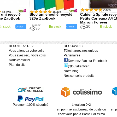
2 avis
38 avis
16 avis
 uni recyclé
Bloc uni encollé recyclé
Cahier à Spirale recy
he ZapBook
320p ZapBook
Petits Carreaux A4 1
Marron Forever
5
à partir
.20
n stock
En stock
€
En stock
choisir
3
choisir
.95
€
BESOIN D'AIDE?
DECOUVREZ
Vous attendez votre colis
Téléchargez nos guides
Vous avez reçu votre colis
Partenaires
Nous contacter
Devenez Fan sur Facebook
Plan du site
@toutallantvert
Notre blog
Nos conseils produits
Paiement 100% sécurisé
Livraison J+2
en point relais, bureau de poste ou
en p
chez vous par la Poste Colissimo