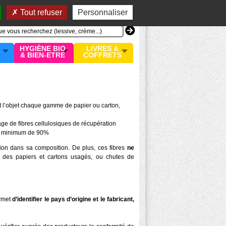
n compte
MON PANIER
0 article
Tout refuser
Personnaliser
HYGIÈNE BIO
LIVRES &
& BIEN-ETRE
COFFRETS
it l’objet chaque gamme de papier ou carton,
age de fibres cellulosiques de récupération
e minimum de 90%
ion dans sa composition. De plus, ces fibres
ne
s des papiers et cartons usagés, ou chutes de
ermet
d’identifier le pays d’origine et le fabricant,