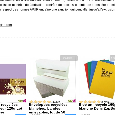
rmateurs et les utilisateurs adhérant à l’APUR, bénéficient d’un contrôle destiné à
ciation (contrôle de fabrication, contrôle de process, contrôle de la matière premi
on respect des normes APUR entraîne une sanction qui peut aller jusqu’à l’exclusion
cles.com
+ modèles
+ m
26 avis
8 avis
 recyclées
Enveloppes recyclées
Bloc uni recyclé 160
eur 120g Lot
blanches, bandes
blanche Demi ZapB
ver
enlevables, lot de 50
à partir
à partir