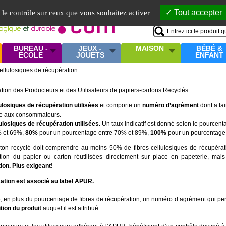
Mo
Tout accepter
e le contrôle sur ceux que vous souhaitez activer
BUREAU -
JEUX -
MAISON
BÉBÉ &
ECOLE
JOUETS
ENFANT
ellulosiques de récupération
tion des Producteurs et des Utilisateurs de papiers-cartons Recyclés:
lulosiques de récupération utilisées
et comporte un
numéro d’agrément
dont a fa
née aux consommateurs.
losiques de récupération utilisées.
Un taux indicatif est donné selon le pourcent
% et 69%,
80%
pour un pourcentage entre 70% et 89%,
100%
pour un pourcentag
on recyclé doit comprendre au moins 50% de fibres cellulosiques de récupérat
ion du papier ou carton réutilisées directement sur place en papeterie, mai
tion. Plus exigeant!
isation est associé au label APUR.
en plus du pourcentage de fibres de récupération, un numéro d’agrément qui p
ition du produit
auquel il est attribué