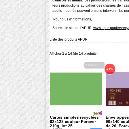
Contrôle et audits:
Les producteurs, les transfo
leurs productions au cahier des charges de l’asso
audits inopinés peuvent ensuite intervenir. Le n
Pour plus d'informations,
Source: le site de l'APUR:
www.apur-papiersrecy
Liste des produits APUR
Afficher
1
à
14
(de
14
produits)
+ modèles
-71%
Cartes simples recyclées
Enveloppes
82x128 couleur Forever
90x140 coul
210g, lot 25
de 20, Fore
à partir