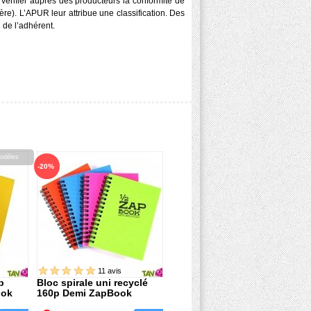
 vérifier auprès des producteurs la conformité de
ère). L’APUR leur attribue une classification. Des
 de l’adhérent.
odèles
-20%
11 avis
p
Bloc spirale uni recyclé
ook
160p Demi ZapBook