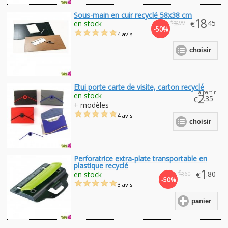
Sous-main en cuir recyclé 58x38 cm
18
€
.45
en stock
€
.90
36
-50%
4 avis
choisir
Etui porte carte de visite, carton recyclé
à partir
en stock
2
.35
€
+ modèles
4 avis
choisir
Perforatrice extra-plate transportable en
plastique recyclé
1
€
.80
en stock
€
.60
3
-50%
3 avis
panier