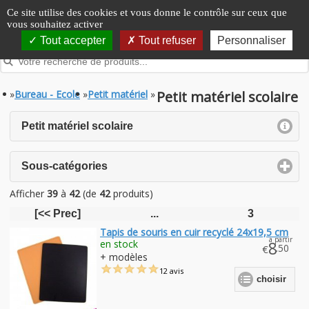
Panneau de gestion des cookies
Ce site utilise des cookies et vous donne le contrôle sur ceux que
vous souhaitez activer
Tout accepter
Tout refuser
Personnaliser
»
Bureau - Ecole
»
Petit matériel
»
Petit matériel scolaire
click to expand contents
Petit matériel scolaire
click to expand contents
Sous-catégories
Afficher
39
à
42
(de
42
produits)
[<< Prec]
...
3
Tapis de souris en cuir recyclé 24x19,5 cm
à partir
en stock
8
.50
€
+ modèles
12 avis
choisir