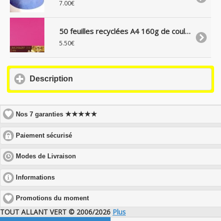
7.00€
50 feuilles recyclées A4 160g de couleur Gamme Forever
5.50€
click
Description
to
expand
contents
★★★★★
Nos 7 garanties
click
Paiement sécurisé
to
expand
click
Modes de Livraison
contents
to
expand
click
Informations
contents
to
expand
Promotions du moment
contents
TOUT ALLANT VERT © 2006/2026
Plus