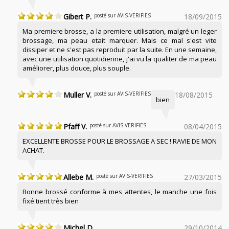
Gibert P.
posté sur AVIS-VERIFIES
18/09/2015
Ma premiere brosse, a la premiere utilisation, malgré un leger
brossage, ma peau etait marquer. Mais ce mal s'est vite
dissiper et ne s'est pas reproduit par la suite. En une semaine,
avec une utilisation quotidienne, j'ai vu la qualiter de ma peau
améliorer, plus douce, plus souple.
Muller V.
posté sur AVIS-VERIFIES
18/08/2015
bien
Pfaff V.
posté sur AVIS-VERIFIES
08/04/2015
EXCELLENTE BROSSE POUR LE BROSSAGE A SEC ! RAVIE DE MON
ACHAT.
Allebe M.
posté sur AVIS-VERIFIES
27/03/2015
Bonne brossé conforme à mes attentes, le manche une fois
fixé tient très bien
Michel D.
29/10/2014