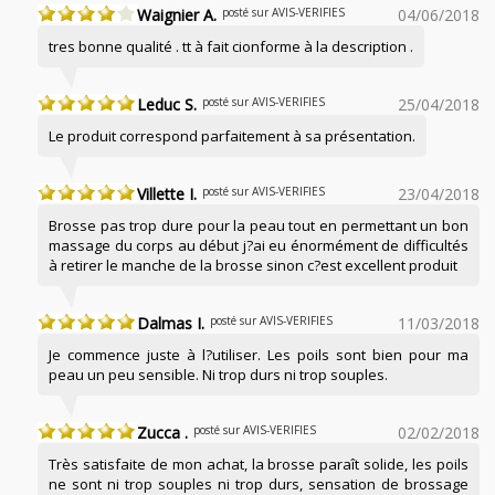
Waignier A.
posté sur AVIS-VERIFIES
04/06/2018
tres bonne qualité . tt à fait cionforme à la description .
Leduc S.
posté sur AVIS-VERIFIES
25/04/2018
Le produit correspond parfaitement à sa présentation.
Villette I.
posté sur AVIS-VERIFIES
23/04/2018
Brosse pas trop dure pour la peau tout en permettant un bon
massage du corps au début j?ai eu énormément de difficultés
à retirer le manche de la brosse sinon c?est excellent produit
Dalmas I.
posté sur AVIS-VERIFIES
11/03/2018
Je commence juste à l?utiliser. Les poils sont bien pour ma
peau un peu sensible. Ni trop durs ni trop souples.
Zucca .
posté sur AVIS-VERIFIES
02/02/2018
Très satisfaite de mon achat, la brosse paraît solide, les poils
ne sont ni trop souples ni trop durs, sensation de brossage