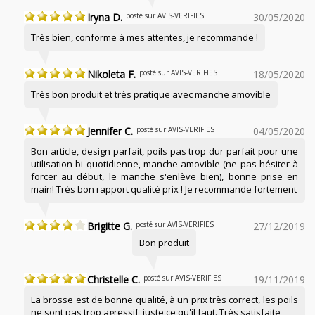
Iryna D.
posté sur AVIS-VERIFIES
30/05/2020
Très bien, conforme à mes attentes, je recommande !
Nikoleta F.
posté sur AVIS-VERIFIES
18/05/2020
Très bon produit et très pratique avec manche amovible
Jennifer C.
posté sur AVIS-VERIFIES
04/05/2020
Bon article, design parfait, poils pas trop dur parfait pour une
utilisation bi quotidienne, manche amovible (ne pas hésiter à
forcer au début, le manche s'enlève bien), bonne prise en
main! Très bon rapport qualité prix ! Je recommande fortement
Brigitte G.
posté sur AVIS-VERIFIES
27/12/2019
Bon produit
Christelle C.
posté sur AVIS-VERIFIES
19/11/2019
La brosse est de bonne qualité, à un prix très correct, les poils
ne sont pas trop agressif, juste ce qu'il faut. Très satisfaite