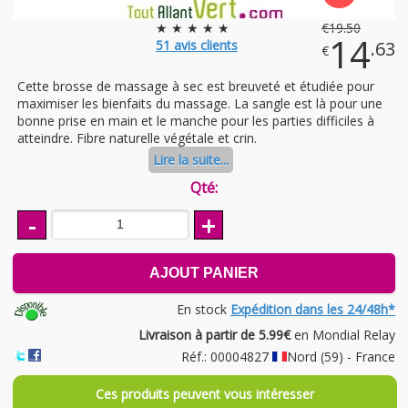
★ ★ ★ ★ ★
€
19
.50
14
51
avis clients
.63
€
Cette brosse de massage à sec est breuveté et étudiée pour
maximiser les bienfaits du massage. La sangle est là pour une
bonne prise en main et le manche pour les parties difficiles à
atteindre. Fibre naturelle végétale et crin.
Lire la suite...
Qté:
-
+
AJOUT PANIER
En stock
Expédition dans les 24/48h*
Livraison à partir de 5.99€
en Mondial Relay
Réf.: 00004827
Nord (59) - France
Ces produits peuvent vous intéresser