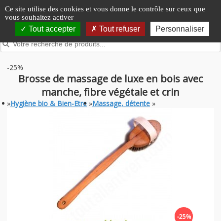
Panneau de gestion des cookies
Ce site utilise des cookies et vous donne le contrôle sur ceux que
vous souhaitez activer
Tout accepter
Tout refuser
Personnaliser
-25%
Brosse de massage de luxe en bois avec
manche, fibre végétale et crin
»
Hygiène bio & Bien-Etre
»
Massage, détente
»
-25%