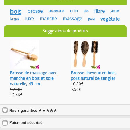
bois
brosse
crin
fibre
brosse corps
dos
jambe
luxe
manche
massage
végétale
longue
peau
Suggestions de produits
Brosse de massage avec
Brosse cheveux en bois,
manche en bois et soie
poils naturel de sanglier
naturelle, 43 cm
10.80€
17.80€
7.56€
12.46€
★★★★★
Nos 7 garanties
click
Paiement sécurisé
to