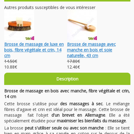
Autres produits susceptibles de vous intéresser
Brosse de massage de luxe en
Brosse de massage avec
bois, fibre végétale et crin, 14
manche en bois et soie
cm
naturelle, 43 cm
14.50€
17.80€
10.88€
12.46€
Description
Brosse de massage en bois avec manche, fibre végétale et crin,
14 cm
Cette brosse s'utilise pour
des massages à sec
. Le mélange
fibres d'agave et crin est idéal pour le massage. Cette brosse de
massage fait l'objet
d'un brevet en Allemagne
. Elle a été
spécialement étudiée pour
maximiser les bienfaits du massage
.
La brosse
peut s'utiliser seule ou avec son manche
: Elle se tient
bien en main grâce à sa sangle en coton sur le dessus de la