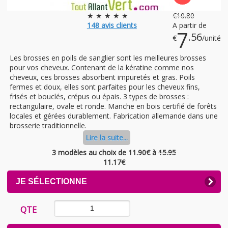
★ ★ ★ ★ ★
€
10
.80
148
avis clients
A partir de
7
.56
€
/unité
Les brosses en poils de sanglier sont les meilleures brosses
pour vos cheveux. Contenant de la kératine comme nos
cheveux, ces brosses absorbent impuretés et gras. Poils
fermes et doux, elles sont parfaites pour les cheveux fins,
frisés et bouclés, crépus ou épais. 3 types de brosses :
rectangulaire, ovale et ronde. Manche en bois certifié de forêts
locales et gérées durablement. Fabrication allemande dans une
brosserie traditionnelle.
Lire la suite...
3 modèles au choix
de 11.90€ à
15.95
11.17
€
CLICK
JE SÉLECTIONNE
TO
EXPAND
CONTENTS
QTE