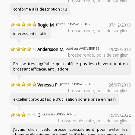
brosse ronde, poils de sanglier
conforme à la description ; TB
Rogie M.
posté sur AVIS-VERIFIES
07/12/2013
brosse ronde, poils de sanglier
intéressant et utile
Andersson M.
posté sur AVIS-VERIFIES
19/08/2013
brosse ronde, poils de sanglier
Brosse très agréable qui n'abîme pas les cheveux tout en
brossant efficaceùent, j'adore!
Vanessa P.
posté sur AVIS-VERIFIES
26/07/2013
brosse ronde, poils de sanglier
excellent produit facile d'utilisation bonne prise en main
G.
posté sur AVIS-VERIFIES
15/09/2022
brosse ovale plate, poils de sanglier
J'avais choisi cette brosse spécialement pour éviter les
cheveux électriques et emmêlés (j'ai les cheveux nombreux et