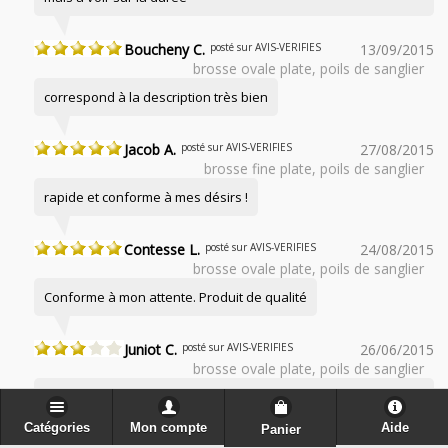
Boucheny C.
posté sur AVIS-VERIFIES
13/09/2015
brosse ovale plate, poils de sanglier
correspond à la description très bien
Jacob A.
posté sur AVIS-VERIFIES
27/08/2015
brosse fine plate, poils de sanglier
rapide et conforme à mes désirs !
Contesse L.
posté sur AVIS-VERIFIES
24/08/2015
brosse ovale plate, poils de sanglier
Conforme à mon attente. Produit de qualité
Juniot C.
posté sur AVIS-VERIFIES
26/06/2015
brosse ovale plate, poils de sanglier
Un peu déçue par la taille des poils de sanglier (un peu courts)
et par l'électricité statique produite. Mais un produit de très
Catégories
Mon compte
Aide
Panier
bonne qualité.