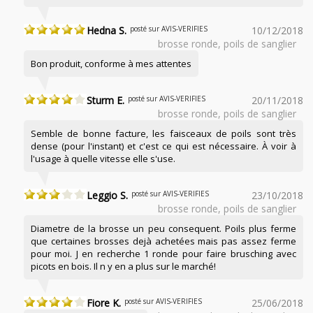
Hedna S.
posté sur AVIS-VERIFIES
10/12/2018
brosse ronde, poils de sanglier
Bon produit, conforme à mes attentes
Sturm E.
posté sur AVIS-VERIFIES
20/11/2018
brosse ronde, poils de sanglier
Semble de bonne facture, les faisceaux de poils sont très
dense (pour l'instant) et c'est ce qui est nécessaire. À voir à
l'usage à quelle vitesse elle s'use.
Leggio S.
posté sur AVIS-VERIFIES
23/10/2018
brosse ronde, poils de sanglier
Diametre de la brosse un peu consequent. Poils plus ferme
que certaines brosses dejà achetées mais pas assez ferme
pour moi. J en recherche 1 ronde pour faire brusching avec
picots en bois. Il n y en a plus sur le marché!
Fiore K.
posté sur AVIS-VERIFIES
25/06/2018