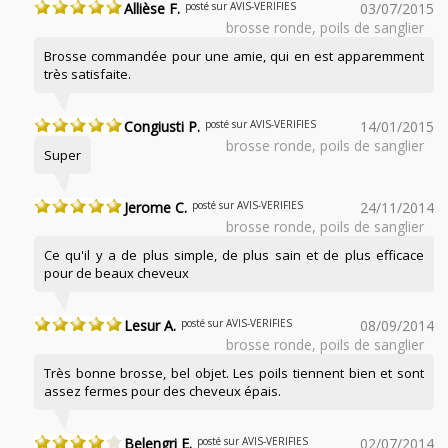
Allièse F.
posté sur AVIS-VERIFIES
03/07/2015
brosse ronde, poils de sanglier
Brosse commandée pour une amie, qui en est apparemment
très satisfaite.
Congiusti P.
posté sur AVIS-VERIFIES
14/01/2015
brosse ronde, poils de sanglier
Super
Jerome C.
posté sur AVIS-VERIFIES
24/11/2014
brosse ronde, poils de sanglier
Ce qu'il y a de plus simple, de plus sain et de plus efficace
pour de beaux cheveux
Lesur A.
posté sur AVIS-VERIFIES
08/09/2014
brosse ronde, poils de sanglier
Très bonne brosse, bel objet. Les poils tiennent bien et sont
assez fermes pour des cheveux épais.
Belengri E.
posté sur AVIS-VERIFIES
02/07/2014