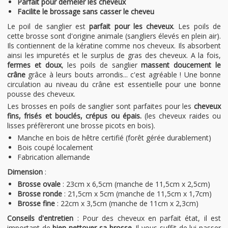
Parfait pour démêler les cheveux
Facilite le brossage sans casser le cheveu
Le poil de sanglier est
parfait pour les cheveux
. Les poils de
cette brosse sont d'origine animale (sangliers élevés en plein air).
Ils contiennent de la kératine comme nos cheveux. Ils absorbent
ainsi les impuretés et le surplus de gras des cheveux. A la fois,
fermes et doux
, les poils de sanglier
massent doucement le
crâne
grâce à leurs bouts arrondis... c'est agréable ! Une bonne
circulation au niveau du crâne est essentielle pour une bonne
pousse des cheveux.
Les brosses en poils de sanglier sont parfaites pour les
cheveux
fins, frisés et bouclés, crépus ou épais.
(les cheveux raides ou
lisses préfèreront une brosse picots en bois).
Manche en bois de hêtre certifié (forêt gérée durablement)
Bois coupé localement
Fabrication allemande
Dimension
:
Brosse ovale
: 23cm x 6,5cm (manche de 11,5cm x 2,5cm)
Brosse ronde
: 21,5cm x 5cm (manche de 11,5cm x 1,7cm)
Brosse fine
: 22cm x 3,5cm (manche de 11cm x 2,3cm)
Conseils d'entretien
: Pour des cheveux en parfait état, il est
important de
bien nettoyer sa brosse
. Il vous suffit de lui passer