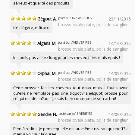
sérieux et qualité des produits.
Gégout A.
posté sur AVIS-VERIFIES
23/11/2015
brosse ovale plate, poils de sanglier
très légère, efficace
Algans M.
posté sur AVIS-VERIFIES
14/10/2015
brosse ovale plate, poils de sanglier
les poils pas assez long pour les cheveux fins mais épais !
Orphal M.
posté sur AVIS-VERIFIES
14/09/2015
brosse ovale plate, poils de sanglier
Cette brosser fait les cheveux tout doux mais il faut savoir
qu'elle ne remplace pas une &quot;vraie&quot; brosse pour
ce qui est des n?uds. Je suis bien contente de son achat!
Gendre N.
posté sur AVIS-VERIFIES
14/09/2015
brosse ovale plate, poils de sanglier
Rien à redire. Je pense qu'elle est au même niveau qu'une T*k
mais à voir sur la durée