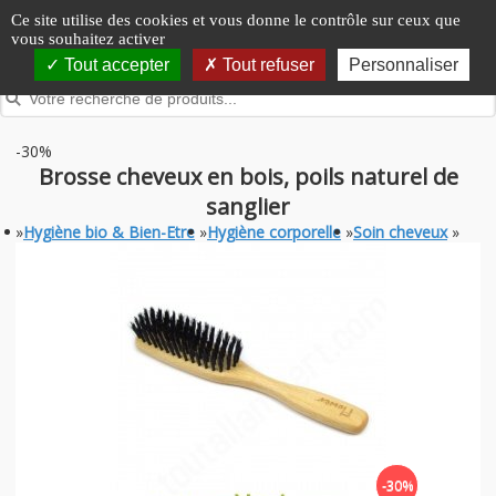
Panneau de gestion des cookies
Ce site utilise des cookies et vous donne le contrôle sur ceux que
vous souhaitez activer
Tout accepter
Tout refuser
Personnaliser
-30%
Brosse cheveux en bois, poils naturel de
sanglier
»
Hygiène bio & Bien-Etre
»
Hygiène corporelle
»
Soin cheveux
»
-30%