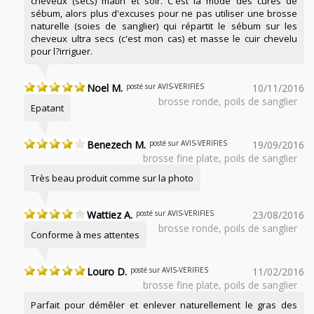
cheveux (secs) matin et soir. C'est la mode des cures de
sébum, alors plus d'excuses pour ne pas utiliser une brosse
naturelle (soies de sanglier) qui répartit le sébum sur les
cheveux ultra secs (c'est mon cas) et masse le cuir chevelu
pour l?irriguer.
Noel M.
posté sur AVIS-VERIFIES
10/11/2016
brosse ronde, poils de sanglier
Epatant
Benezech M.
posté sur AVIS-VERIFIES
19/09/2016
brosse fine plate, poils de sanglier
Très beau produit comme sur la photo
Wattiez A.
posté sur AVIS-VERIFIES
23/08/2016
brosse ronde, poils de sanglier
Conforme à mes attentes
Louro D.
posté sur AVIS-VERIFIES
11/02/2016
brosse fine plate, poils de sanglier
Parfait pour démêler et enlever naturellement le gras des