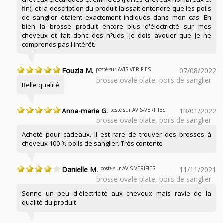
fin), et la description du produit laissait entendre que les poils
de sanglier étaient exactement indiqués dans mon cas. Eh
bien la brosse produit encore plus d'électricité sur mes
cheveux et fait donc des n?uds. Je dois avouer que je ne
comprends pas l'intérêt.
Fouzia M.
posté sur AVIS-VERIFIES
07/08/2022
brosse ovale plate, poils de sanglier
Belle qualité
Anna-marie G.
posté sur AVIS-VERIFIES
13/01/2022
brosse ovale plate, poils de sanglier
Acheté pour cadeaux. Il est rare de trouver des brosses à
cheveux 100 % poils de sanglier. Très contente
Danielle M.
posté sur AVIS-VERIFIES
11/11/2021
brosse ovale plate, poils de sanglier
Sonne un peu d'électricité aux cheveux mais ravie de la
qualité du produit