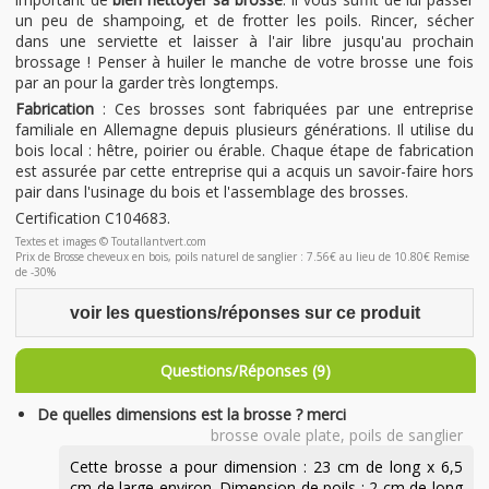
un peu de shampoing, et de frotter les poils. Rincer, sécher
dans une serviette et laisser à l'air libre jusqu'au prochain
brossage ! Penser à huiler le manche de votre brosse une fois
par an pour la garder très longtemps.
Fabrication
: Ces brosses sont fabriquées par une entreprise
familiale en Allemagne depuis plusieurs générations. Il utilise du
bois local : hêtre, poirier ou érable. Chaque étape de fabrication
est assurée par cette entreprise qui a acquis un savoir-faire hors
pair dans l'usinage du bois et l'assemblage des brosses.
Certification C104683.
Textes et images © Toutallantvert.com
Prix de Brosse cheveux en bois, poils naturel de sanglier : 7.56€ au lieu de 10.80€ Remise
de -30%
voir les questions/réponses sur ce produit
Questions/Réponses (9)
De quelles dimensions est la brosse ? merci
brosse ovale plate, poils de sanglier
Cette brosse a pour dimension : 23 cm de long x 6,5
cm de large environ. Dimension de poils : 2 cm de long