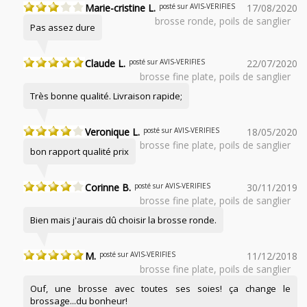
Marie-cristine L.
posté sur AVIS-VERIFIES
17/08/2020
brosse ronde, poils de sanglier
Pas assez dure
Claude L.
posté sur AVIS-VERIFIES
22/07/2020
brosse fine plate, poils de sanglier
Très bonne qualité. Livraison rapide;
Veronique L.
posté sur AVIS-VERIFIES
18/05/2020
brosse fine plate, poils de sanglier
bon rapport qualité prix
Corinne B.
posté sur AVIS-VERIFIES
30/11/2019
brosse fine plate, poils de sanglier
Bien mais j'aurais dû choisir la brosse ronde.
M.
posté sur AVIS-VERIFIES
11/12/2018
brosse fine plate, poils de sanglier
Ouf, une brosse avec toutes ses soies! ça change le
brossage...du bonheur!