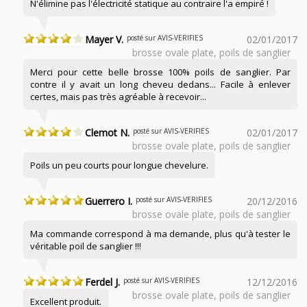
N'élimine pas l'électricité statique au contraire l'a empiré !
Mayer V.
posté sur AVIS-VERIFIES
02/01/2017
brosse ovale plate, poils de sanglier
Merci pour cette belle brosse 100% poils de sanglier. Par
contre il y avait un long cheveu dedans... Facile à enlever
certes, mais pas très agréable à recevoir...
Clemot N.
posté sur AVIS-VERIFIES
02/01/2017
brosse ovale plate, poils de sanglier
Poils un peu courts pour longue chevelure.
Guerrero I.
posté sur AVIS-VERIFIES
20/12/2016
brosse ovale plate, poils de sanglier
Ma commande correspond à ma demande, plus qu'à tester le
véritable poil de sanglier !!!
Ferdel J.
posté sur AVIS-VERIFIES
12/12/2016
brosse ovale plate, poils de sanglier
Excellent produit.