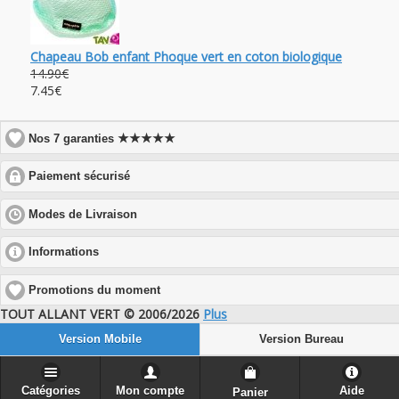
Chapeau Bob enfant Phoque vert en coton biologique
14.90€
7.45€
★★★★★
Nos 7 garanties
click
Paiement sécurisé
to
expand
click
Modes de Livraison
contents
to
expand
click
Informations
contents
to
expand
Promotions du moment
contents
TOUT ALLANT VERT © 2006/2026
Plus
Version Mobile
Version Bureau
Catégories
Mon compte
Aide
Panier