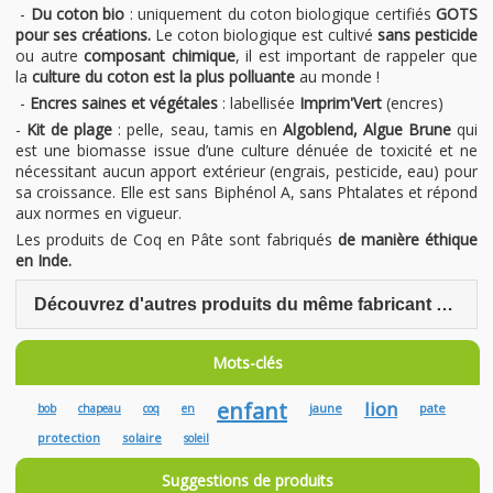
-
Du coton bio
: uniquement du coton biologique certifiés
GOTS
pour ses créations.
Le coton biologique est cultivé
sans pesticide
ou autre
composant chimique
, il est important de rappeler que
la
culture du coton est la plus polluante
au monde !
-
Encres saines et végétales
: labellisée
Imprim'Vert
(encres)
-
Kit de plage
: pelle, seau, tamis en
Algoblend, Algue Brune
qui
est une biomasse issue d’une culture dénuée de toxicité et ne
nécessitant aucun apport extérieur (engrais, pesticide, eau) pour
sa croissance. Elle est sans Biphénol A, sans Phtalates et répond
aux normes en vigueur.
Les produits de Coq en Pâte sont fabriqués
de manière éthique
en Inde.
Découvrez d'autres produits du même fabricant Coq en Pâte
Mots-clés
enfant
lion
jaune
pate
bob
chapeau
coq
en
protection
solaire
soleil
Suggestions de produits