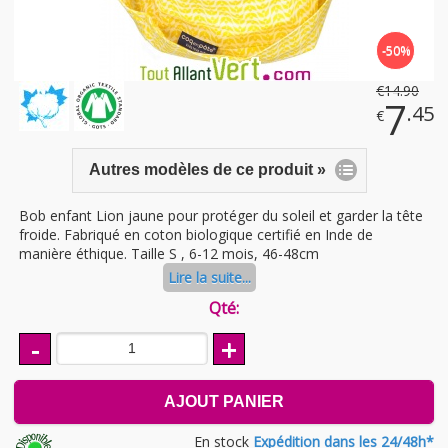
-50%
€
14
.90
7
.45
€
Autres modèles de ce produit »
Bob enfant Lion jaune pour protéger du soleil et garder la tête
froide. Fabriqué en coton biologique certifié en Inde de
manière éthique. Taille S , 6-12 mois, 46-48cm
Lire la suite...
Qté:
-
+
AJOUT PANIER
En stock
Expédition dans les 24/48h*