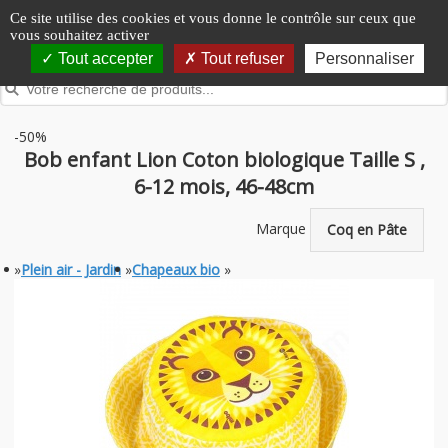
Panneau de gestion des cookies
Ce site utilise des cookies et vous donne le contrôle sur ceux que
vous souhaitez activer
Tout accepter
Tout refuser
Personnaliser
-50%
Bob enfant Lion Coton biologique Taille S ,
6-12 mois, 46-48cm
Marque
Coq en Pâte
»
Plein air - Jardin
»
Chapeaux bio
»