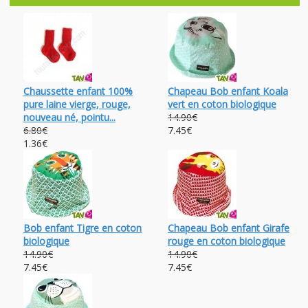
Chaussette enfant 100%
Chapeau Bob enfant Koala
pure laine vierge, rouge,
vert en coton biologique
nouveau né, pointu...
14.90€
6.80€
7.45€
1.36€
Bob enfant Tigre en coton
Chapeau Bob enfant Girafe
biologique
rouge en coton biologique
14.90€
14.90€
7.45€
7.45€