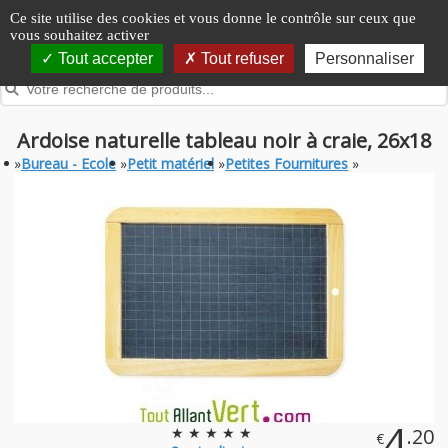
Panneau de gestion des cookies
Ce site utilise des cookies et vous donne le contrôle sur ceux que
vous souhaitez activer
Tout accepter
Tout refuser
Personnaliser
Ardoise naturelle tableau noir à craie, 26x18
»
Bureau - Ecole
»
Petit matériel
»
Petites Fournitures
»
4
★ ★ ★ ★ ★
.20
€