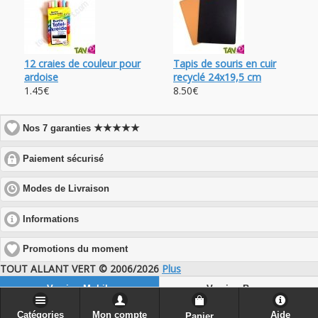
12 craies de couleur pour
Tapis de souris en cuir
ardoise
recyclé 24x19,5 cm
1.45€
8.50€
★★★★★
Nos 7 garanties
click
Paiement sécurisé
to
expand
click
Modes de Livraison
contents
to
expand
click
Informations
contents
to
expand
Promotions du moment
contents
TOUT ALLANT VERT © 2006/2026
Plus
Version Mobile
Version Bureau
Catégories
Mon compte
Aide
Panier