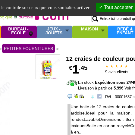
Mo
Tout accepter
e le contrôle sur ceux que vous souhaitez activer
BUREAU -
JEUX -
MAISON
BÉBÉ &
ECOLE
JOUETS
ENFANT
»
PETITES FOURNITURES
»
12 craies de couleur po
1
★ ★ ★ ★ ★
€
.45
9
avis clients
En stock
Expédition sous 24/4
Livraison à partir de
5.99€
Voir f
Réf.: 00001637
N
Une boite de 12 craies de couleur
ardoise.Idéal pour la maison, 
rondesLavableDimensions : 8cm 
toxiquesBoite en carton recycléCo
à en...