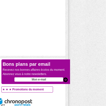
.90€
Bons plans par email
Recevez nos bonnes affaires écolos du moment.
Abonnez vous à notre newsletters.
★ ★ ★
Promotions du moment