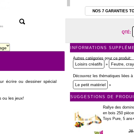
NOS 7 GARANTIES T
les
QTÉ:
age
INFORMATIONS SUPPLÉM
Autres catégories pour ce produit:
Loisirs créatifs
Feutre, cray
»
Découvrez les thématiques liées à 
r écrire ou dessiner spécial
Le petit matériel
»
SUGGESTIONS DE PRODU
s ou les jeux!
Rallye des domin
en bois 250 pièce
Toys Pure, 5 ans
28