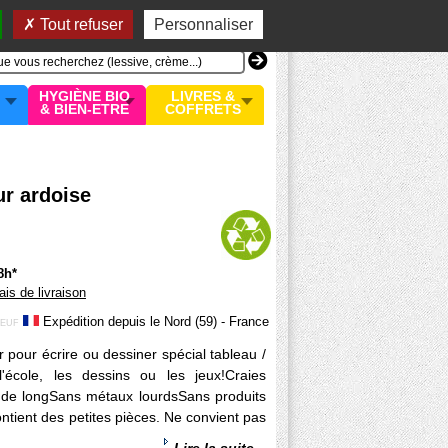
n compte
MON PANIER
0 article
Tout refuser
Personnaliser
HYGIÈNE BIO
LIVRES &
& BIEN-ETRE
COFFRETS
ur ardoise
8h*
rais de livraison
Expédition depuis le Nord (59) - France
EUF
 pour écrire ou dessiner spécial tableau /
l'école, les dessins ou les jeux!Craies
de longSans métaux lourdsSans produits
ntient des petites pièces. Ne convient pas