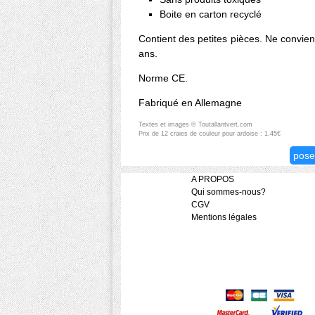
Boite en carton recyclé
Contient des petites pièces. Ne convie
ans.
Norme CE.
Fabriqué en Allemagne
Textes et images © Toutallantvert.com
Prix de 12 craies de couleur pour ardoise : 1.45€
pose
A PROPOS
Qui sommes-nous?
CGV
Mentions légales