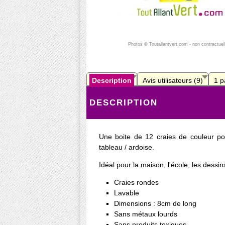
Photos © Toutallantvert.com - non contractuel
Description
Avis utilisateurs (9)
1 p
DESCRIPTION
Une boite de 12 craies de couleur pou
tableau / ardoise.
Idéal pour la maison, l'école, les dessin
Craies rondes
Lavable
Dimensions : 8cm de long
Sans métaux lourds
Sans produits toxiques