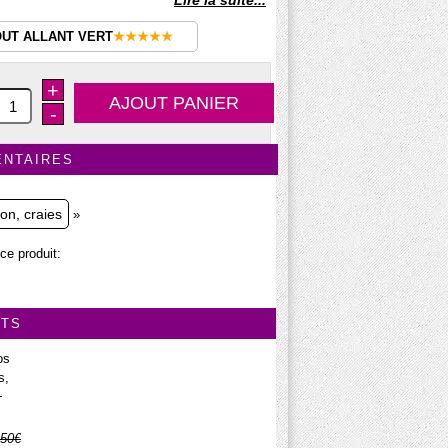
Lire la suite...
OUT ALLANT VERT
★★★★★
+
-
ENTAIRES
on, craies
»
ce produit:
ITS
os
s,
+
.50€