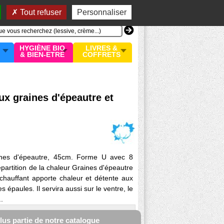
n compte
MON PANIER
0 article
Tout refuser
Personnaliser
HYGIÈNE BIO
LIVRES &
& BIEN-ETRE
COFFRETS
ux graines d'épeautre et
ines d'épeautre, 45cm. Forme U avec 8
artition de la chaleur Graines d'épeautre
 chauffant apporte chaleur et détente aux
 épaules. Il servira aussi sur le ventre, le
.
plus partie de notre catalogue