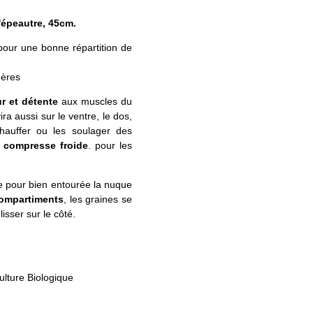
'épeautre, 45cm.
our une bonne répartition de
gères
r et détente
aux muscles du
ra aussi sur le ventre, le dos,
hauffer ou les soulager des
compresse froide
. pour les
e pour bien entourée la nuque
ompartiments
, les graines se
isser sur le côté.
culture Biologique