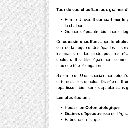
Tour de cou chauffant aux graines d
Forme U avec
8 compartiments
p
la chaleur
Graines d'épeautre bio, fines et lé
Ce
coussin chauffant
apporte
chaleu
cou, de la nuque et des épaules. Il servi
les mains ou les pieds pour les réc
douleurs. Il s'utilise également comme
maux de tête, élongation...
Sa forme en U est spécialement étudié
et tenir sur les épaules. Divisée en
8 c
répartissent bien sur les épaules sans gl
Les plus écolos :
Housse en
Coton biologique
Graines d'épeautre
issu de l'Agri
Fabriqué en Turquie