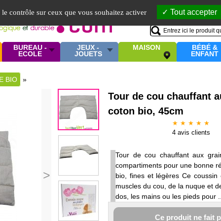
Mo
Tout accepter
e le contrôle sur ceux que vous souhaitez activer
BUREAU -
JEUX -
MAISON
BÉBÉ &
ECOLE
JOUETS
ENFANT
E BIO
»
Tour de cou chauffant a
coton bio, 45cm
★ ★ ★ ★ ★
4
avis clients
Tour de cou chauffant aux gra
compartiments pour une bonne rép
>
bio, fines et légères Ce coussin
muscles du cou, de la nuque et des
dos, les mains ou les pieds pour ..
Ce produit ne fait 