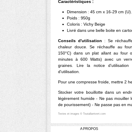
Caractéristiques :
Dimension : 45 cm x 16-29 cm (U).
Poids : 950g
Coloris : Vichy Beige
Livré dans une belle boite en carto
Conseils d'utilisation
: Se réchauff
chaleur douce. Se réchauffe au four
150°C) dans un plat allant au four 
minutes à 600 Watts) avec un verre
graines. Lire la notice d'utilisation
d'utilisation.
Pour une compresse froide, mettre 2 he
Stocker votre bouillotte dans un endr
légèrement humide - Ne pas mouiller le
de pourissement) - Ne passe pas en m
Textes et images © Toutallantvert.com
A PROPOS