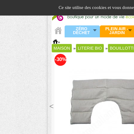
Panneau de gestion des cookies
Ce site utilise des cookies et vous donn
ZÉRO
PLEIN AIR -
DÉCHET
JARDIN
»
MAISON
»
LITERIE BIO
»
BOUILLOTT
-30%
<