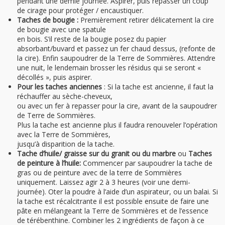
pendant une demie journée. Aspirer, puis repasser un coup
de cirage pour protéger / encaustiquer.
Taches de bougie :
Premièrement retirer délicatement la cire
de bougie avec une spatule
en bois. S’il reste de la bougie posez du papier
absorbant/buvard et passez un fer chaud dessus, (refonte de
la cire). Enfin saupoudrer de la Terre de Sommières. Attendre
une nuit, le lendemain brosser les résidus qui se seront «
décollés », puis aspirer.
Pour les taches anciennes
: Si la tache est ancienne, il faut la
réchauffer au sèche-cheveux,
ou avec un fer à repasser pour la cire, avant de la saupoudrer
de Terre de Sommières.
Plus la tache est ancienne plus il faudra renouveler l’opération
avec la Terre de Sommières,
jusqu’à disparition de la tache.
Tache d’huile/ graisse sur du granit ou du marbre
ou
Taches
de peinture à l’huile:
Commencer par saupoudrer la tache de
gras ou de peinture avec de la terre de Sommières
uniquement. Laissez agir 2 à 3 heures (voir une demi-
journée). Oter la poudre à l’aide d’un aspirateur, ou un balai. Si
la tache est récalcitrante il est possible ensuite de faire une
pâte en mélangeant la Terre de Sommières et de l’essence
de térébenthine. Combiner les 2 ingrédients de façon à ce