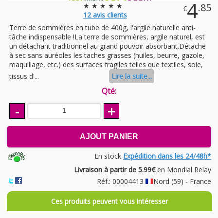
4
★ ★ ★ ★ ★
.85
€
12
avis clients
Terre de sommières en tube de 400g, l'argile naturelle anti-
tâche indispensable !La terre de sommières, argile naturel, est
un détachant traditionnel au grand pouvoir absorbant.Détache
à sec sans auréoles les taches grasses (huiles, beurre, gazole,
maquillage, etc.) des surfaces fragiles telles que textiles, soie,
tissus d'...
Lire la suite...
Qté:
-
+
AJOUT PANIER
En stock
Expédition dans les 24/48h*
Livraison à partir de 5.99€
en Mondial Relay
Réf.: 00004413
Nord (59) - France
Ces produits peuvent vous intéresser