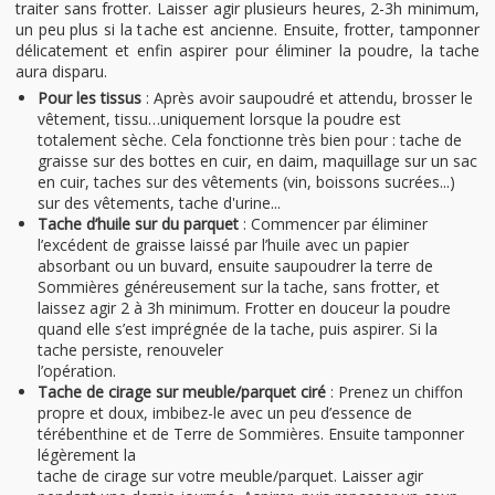
traiter sans frotter. Laisser agir plusieurs heures, 2-3h minimum,
un peu plus si la tache est ancienne. Ensuite, frotter, tamponner
délicatement et enfin aspirer pour éliminer la poudre, la tache
aura disparu.
Pour les tissus
: Après avoir saupoudré et attendu, brosser le
vêtement, tissu…uniquement lorsque la poudre est
totalement sèche. Cela fonctionne très bien pour : tache de
graisse sur des bottes en cuir, en daim, maquillage sur un sac
en cuir, taches sur des vêtements (vin, boissons sucrées...)
sur des vêtements, tache d'urine...
Tache d’huile sur du parquet
: Commencer par éliminer
l’excédent de graisse laissé par l’huile avec un papier
absorbant ou un buvard, ensuite saupoudrer la terre de
Sommières généreusement sur la tache, sans frotter, et
laissez agir 2 à 3h minimum. Frotter en douceur la poudre
quand elle s’est imprégnée de la tache, puis aspirer. Si la
tache persiste, renouveler
l’opération.
Tache de cirage sur meuble/parquet ciré
: Prenez un chiffon
propre et doux, imbibez-le avec un peu d’essence de
térébenthine et de Terre de Sommières. Ensuite tamponner
légèrement la
tache de cirage sur votre meuble/parquet. Laisser agir