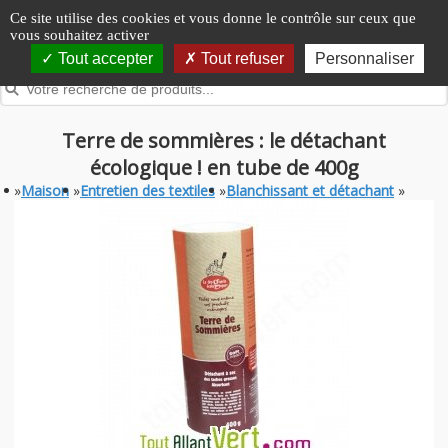
Panneau de gestion des cookies
Ce site utilise des cookies et vous donne le contrôle sur ceux que
vous souhaitez activer
Tout accepter
Tout refuser
Personnaliser
Terre de sommières : le détachant
écologique ! en tube de 400g
»
Maison
»
Entretien des textiles
»
Blanchissant et détachant
»