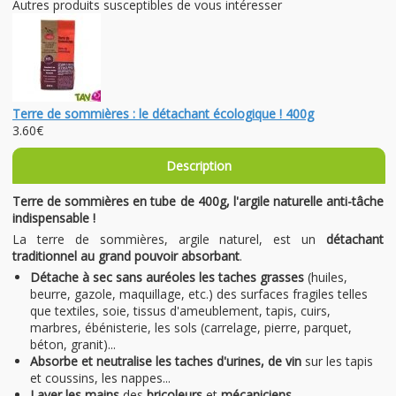
Autres produits susceptibles de vous intéresser
Terre de sommières : le détachant écologique ! 400g
3.60€
Description
Terre de sommières en tube de 400g, l'argile naturelle anti-tâche
indispensable !
La terre de sommières, argile naturel, est un
détachant
traditionnel au grand pouvoir absorbant
.
Détache à sec sans auréoles les taches grasses
(huiles,
beurre, gazole, maquillage, etc.) des surfaces fragiles telles
que textiles, soie, tissus d'ameublement, tapis, cuirs,
marbres, ébénisterie, les sols (carrelage, pierre, parquet,
béton, granit)...
Absorbe et neutralise les
taches d'urines, de vin
sur les tapis
et coussins, les nappes...
Laver les mains
des
bricoleurs
et
mécaniciens.