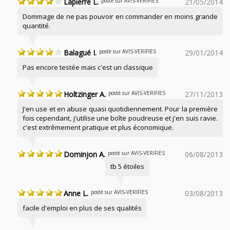
Lapierre L.
posté sur AVIS-VERIFIES
21/05/2014
Dommage de ne pas pouvoir en commander en moins grande
quantité.
Balagué I.
posté sur AVIS-VERIFIES
29/01/2014
Pas encore testée mais c'est un classique
Holtzinger A.
posté sur AVIS-VERIFIES
27/11/2013
J'en use et en abuse quasi quotidiennement. Pour la première
fois cependant, j'utilise une boîte poudreuse et j'en suis ravie.
c'est extrêmement pratique et plus économique.
Dominjon A.
posté sur AVIS-VERIFIES
06/08/2013
tb 5 étoiles
Anne L.
posté sur AVIS-VERIFIES
03/08/2013
facile d'emploi en plus de ses qualités