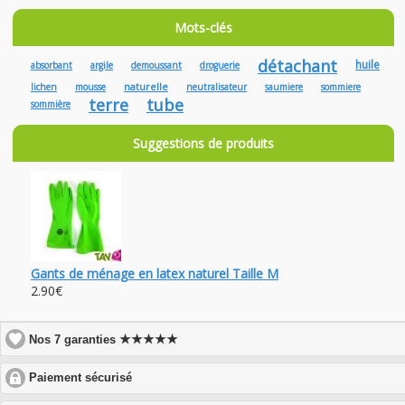
Mots-clés
détachant
huile
absorbant
argile
demoussant
droguerie
naturelle
lichen
mousse
neutralisateur
saumiere
sommiere
terre
tube
sommière
Suggestions de produits
Gants de ménage en latex naturel Taille M
2.90€
★★★★★
Nos 7 garanties
click
Paiement sécurisé
to