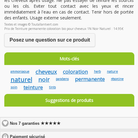
les cheveux après usage. Ne pas essayer de teindre les sourcils
ou les cils. Eviter tout contact avec les yeux et rincer
immédiatement à l'eau en cas de contact. Tenir hors de portée
des enfants. Usage externe seulement.
Textes et images © Toutallantvert.com
Prix de Teinture permanente coloration bio pour cheveux 1N Noir Naturel : 14.95€
Posez une question sur ce produit
Mots-clés
cheveux
coloration
nature
ammoniaque
herb
naturel
noir
permanente
parabens
résorcine
teinture
soin
tints
Suggestions de produits
★★★★★
Nos 7 garanties
click
Paiement sécurisé