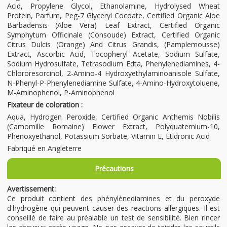
Acid, Propylene Glycol, Ethanolamine, Hydrolysed Wheat
Protein, Parfum, Peg-7 Glyceryl Cocoate, Certified Organic Aloe
Barbadensis (Aloe Vera) Leaf Extract, Certified Organic
Symphytum Officinale (Consoude) Extract, Certified Organic
Citrus Dulcis (Orange) And Citrus Grandis, (Pamplemousse)
Extract, Ascorbic Acid, Tocopheryl Acetate, Sodium Sulfate,
Sodium Hydrosulfate, Tetrasodium Edta, Phenylenediamines, 4-
Chlororesorcinol, 2-Amino-4 Hydroxyethylaminoanisole Sulfate,
N-Phenyl-P-Phenylenediamine Sulfate, 4-Amino-Hydroxytoluene,
M-Aminophenol, P-Aminophenol
Fixateur de coloration :
Aqua, Hydrogen Peroxide, Certified Organic Anthemis Nobilis
(Camomille Romaine) Flower Extract, Polyquaternium-10,
Phenoxyethanol, Potassium Sorbate, Vitamin E, Etidronic Acid
Fabriqué en Angleterre
Précautions
Avertissement:
Ce produit contient des phénylènediamines et du peroxyde
d'hydrogène qui peuvent causer des reactions allergiques. Il est
conseillé de faire au préalable un test de sensibilité. Bien rincer