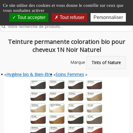
Panneau de gestion des cookies
Ce site utilise des cookies et vous donne le contrôle sur ceux que
vous souhaitez activer
Tout accepter
Tout refuser
Personnaliser
Teinture permanente coloration bio pour
cheveux 1N Noir Naturel
Marque
Tints of Nature
»
Hygiène bio & Bien-Etre
»
Soins Femmes
»