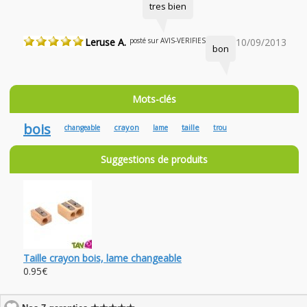
tres bien
Leruse A.
posté sur AVIS-VERIFIES
10/09/2013
bon
Mots-clés
bois
crayon
taille
changeable
lame
trou
Suggestions de produits
Taille crayon bois, lame changeable
0.95€