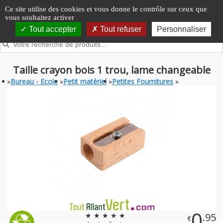
Panneau de gestion des cookies
Ce site utilise des cookies et vous donne le contrôle sur ceux que
vous souhaitez activer
Tout accepter
Tout refuser
Personnaliser
Taille crayon bois 1 trou, lame changeable
»
Bureau - Ecole
»
Petit matériel
»
Petites Fournitures
»
0
★ ★ ★ ★ ★
.95
€