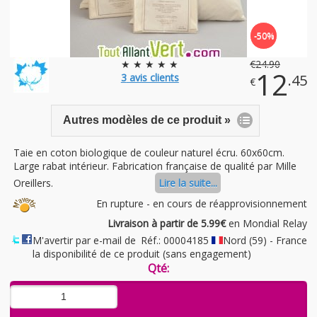
-50%
★ ★ ★ ★ ★
€
24
.90
12
3
avis clients
.45
€
Autres modèles de ce produit »
Taie en coton biologique de couleur naturel écru. 60x60cm.
Large rabat intérieur. Fabrication française de qualité par Mille
Oreillers.
Lire la suite...
En rupture - en cours de réapprovisionnement
Livraison à partir de 5.99€
en Mondial Relay
M'avertir par e-mail de
Réf.: 00004185
Nord (59) - France
la disponibilité de ce produit (sans engagement)
Qté: