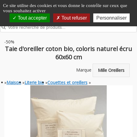
Panneau de gestion des cookies
Ce site utilise des cookies et vous donne le contrôle sur ceux que
vous souhaitez activer
Tout accepter
Tout refuser
Personnaliser
-50%
Taie d'oreiller coton bio, coloris naturel écru
60x60 cm
Marque
Mille Oreillers
»
Maison
»
Literie bio
»
Couettes et oreillers
»