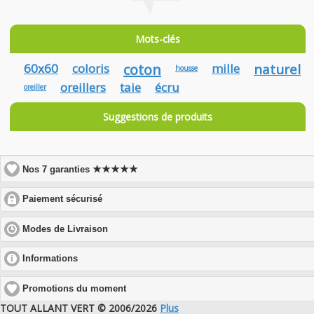
Mots-clés
60x60
coloris
coton
mille
naturel
housse
oreillers
taie
écru
oreiller
Suggestions de produits
★★★★★
Nos 7 garanties
click
Paiement sécurisé
to
expand
click
Modes de Livraison
contents
to
expand
click
Informations
contents
to
expand
Promotions du moment
contents
TOUT ALLANT VERT © 2006/2026
Plus