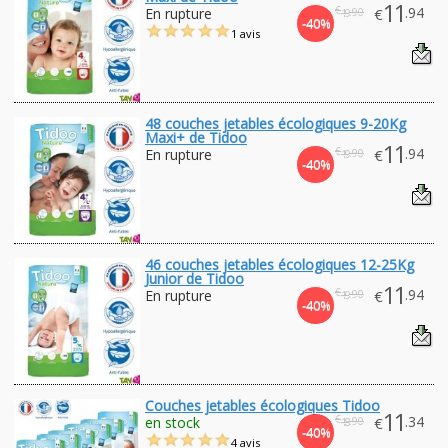
11
€
.94
En rupture
€
.90
19
-40%
1 avis
48 couches jetables écologiques 9-20Kg
Maxi+ de Tidoo
11
€
.94
En rupture
€
.90
19
-40%
46 couches jetables écologiques 12-25Kg
Junior de Tidoo
11
€
.94
En rupture
€
.90
19
-40%
Couches jetables écologiques Tidoo
11
€
.34
en stock
€
.90
18
-40%
4 avis