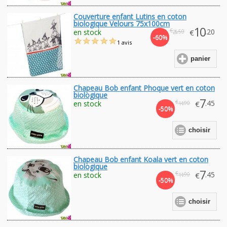
Couverture enfant Lutins en coton
biologique Velours 75x100cm
10
€
.20
en stock
€
.50
25
-60%
1 avis
panier
Chapeau Bob enfant Phoque vert en coton
biologique
7
€
.45
en stock
€
.90
14
-50%
choisir
Chapeau Bob enfant Koala vert en coton
biologique
7
€
.45
en stock
€
.90
14
-50%
choisir