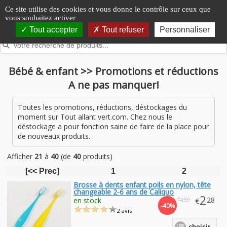
Panneau de gestion des cookies
Ce site utilise des cookies et vous donne le contrôle sur ceux que
vous souhaitez activer
Tout accepter
Tout refuser
Personnaliser
Bébé & enfant >> Promotions et réductions
A ne pas manquer!
Toutes les promotions, réductions, déstockages du
moment sur Tout allant vert.com. Chez nous le
déstockage a pour fonction saine de faire de la place pour
de nouveaux produits.
Afficher
21
à
40
(de
40
produits)
[<< Prec]
1
2
Brosse à dents enfant poils en nylon, tête
changeable 2-6 ans de Caliquo
2
€
.28
en stock
€
.80
3
-40%
2 avis