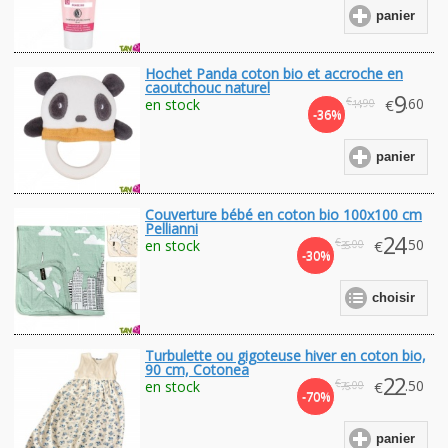
panier
Hochet Panda coton bio et accroche en
caoutchouc naturel
9
€
.60
en stock
€
.90
14
-36%
panier
Couverture bébé en coton bio 100x100 cm
Pellianni
24
€
.50
en stock
€
.00
35
-30%
choisir
Turbulette ou gigoteuse hiver en coton bio,
90 cm, Cotonea
22
€
.50
en stock
€
.00
76
-70%
panier