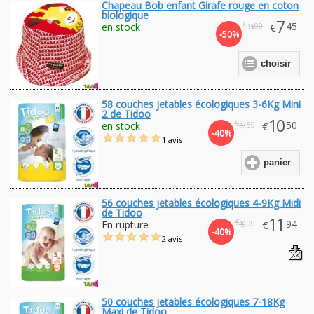
Chapeau Bob enfant Girafe rouge en coton
biologique
7
€
.45
en stock
€
.90
14
-50%
choisir
58 couches jetables écologiques 3-6Kg Mini
2 de Tidoo
10
€
.50
en stock
€
.50
17
-40%
1 avis
panier
56 couches jetables écologiques 4-9Kg Midi
de Tidoo
11
€
.94
En rupture
€
.90
19
-40%
2 avis
50 couches jetables écologiques 7-18Kg
Maxi de Tidoo