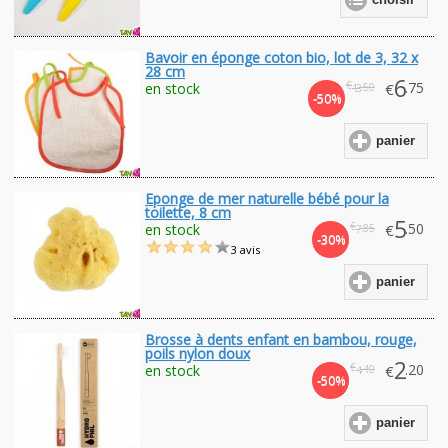
choisir
Bavoir en éponge coton bio, lot de 3, 32 x
28 cm
6
€
.75
en stock
€
.50
13
-50%
panier
Eponge de mer naturelle bébé pour la
toilette, 8 cm
5
€
.50
en stock
€
.85
7
-30%
3 avis
panier
Brosse à dents enfant en bambou, rouge,
poils nylon doux
2
€
.20
en stock
€
.40
4
-50%
panier