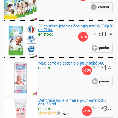
choisir
38 couches jetables écologiques 16-30Kg XL
de Tidoo
11
€
.94
en stock
€
.90
19
-40%
panier
Maxi carré de coton bio pour bébé x80
1
€
.70
en stock
€
.40
3
-50%
panier
Dentifrice bio à la fraise pour enfant 2-6
ans, 50 ml
3
€
.55
en stock
€
.20
4
-15%
9 avis