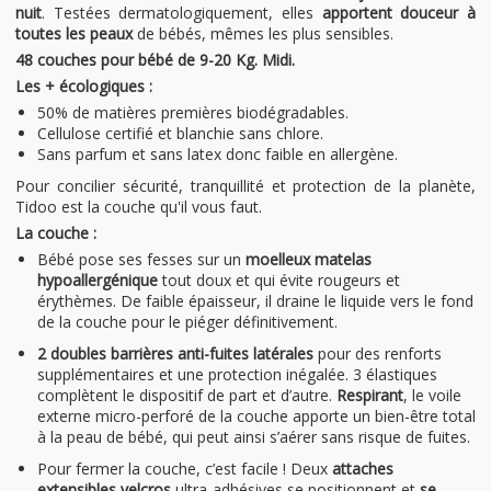
nuit
. Testées dermatologiquement, elles
apportent douceur à
toutes les peaux
de bébés, mêmes les plus sensibles.
48 couches pour bébé de 9-20 Kg. Midi.
Les + écologiques :
50% de matières premières biodégradables.
Cellulose certifié et blanchie sans chlore.
Sans parfum et sans latex donc faible en allergène.
Pour concilier sécurité, tranquillité et protection de la planète,
Tidoo est la couche qu'il vous faut.
La couche :
Bébé pose ses fesses sur un
moelleux matelas
hypoallergénique
tout doux et qui évite rougeurs et
érythèmes. De faible épaisseur, il draine le liquide vers le fond
de la couche pour le piéger définitivement.
2 doubles barrières anti-fuites latérales
pour des renforts
supplémentaires et une protection inégalée. 3 élastiques
complètent le dispositif de part et d’autre.
Respirant
, le voile
externe micro-perforé de la couche apporte un bien-être total
à la peau de bébé, qui peut ainsi s’aérer sans risque de fuites.
Pour fermer la couche, c’est facile ! Deux
attaches
extensibles velcros
ultra-adhésives se positionnent et
se