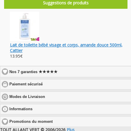
Suggestions de produits
Lait de toilette bébé visage et corps, amande douce 500ml,
Cattier
13.95€
★★★★★
Nos 7 garanties
click
Paiement sécurisé
to
expand
click
Modes de Livraison
contents
to
expand
click
Informations
contents
to
expand
Promotions du moment
contents
TOUT ALLANT VERT © 2006/2026
Plus