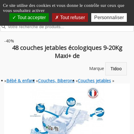
Panneau de gestion des cookies
Ce site utilise des cookies et vous donne le contrôle sur ceux que
vous souhaitez activer
Tout accepter
Tout refuser
Personnaliser
-40%
48 couches jetables écologiques 9-20Kg
Maxi+ de
Marque
Tidoo
»
Bébé & enfant
»
Couches, Biberons
»
Couches jetables
»