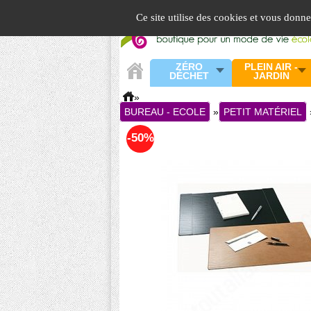
Panneau de gestion des cookies
Ce site utilise des cookies et vous donn
ZÉRO
PLEIN AIR -
DÉCHET
JARDIN
»
BUREAU - ECOLE
»
PETIT MATÉRIEL
-50%