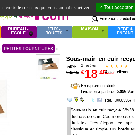
Mo
Tout accepter
e le contrôle sur ceux que vous souhaitez activer
BUREAU -
JEUX -
MAISON
BÉBÉ &
ECOLE
JOUETS
ENFANT
»
PETITES FOURNITURES
»
Sous-main en cuir recy
-50%
2 modèles
★ ★ ★ ★ ★
18
€
.45
€
36
.90
4
avis clients
/unité
En rupture de stock
Livraison à partir de
5.99€
Voir
Réf.: 00005567
N
Sous-main en cuir recyclé 58x38 
déchets de cuir. Ces morceaux d
du latex. Très élégant, ce tapis
classique et simple aux bords a