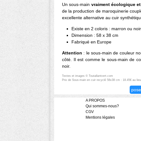
Un sous-main
vraiment écologique e
de la production de maroquinerie couplé
excellente alternative au cuir synthéti
Existe en 2 coloris : marron ou noir
Dimension : 58 x 38 cm
Fabriqué en Europe
Attention
: le sous-main de couleur no
côté. Il est comme le sous-main de co
noir.
Textes et images © Toutallantvert.com
Prix de Sous-main en cuir recyclé 58x38 cm : 18.45€ au li
pose
A PROPOS
Qui sommes-nous?
CGV
Mentions légales