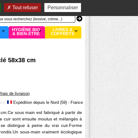
n compte
MON PANIER
0 article
Tout refuser
Personnaliser
HYGIÈNE BIO
LIVRES &
& BIEN-ETRE
COFFRETS
clé 58x38 cm
 frais de livraison
Expédition depuis le Nord (59) - France
EUF
cm.Ce sous main est fabriqué à partir de
e cuir sont ensuite moulus et mélangés à
 se distingue à peine du vrai cuir.Forme
rrondis.Un sous-main vraiment écologique