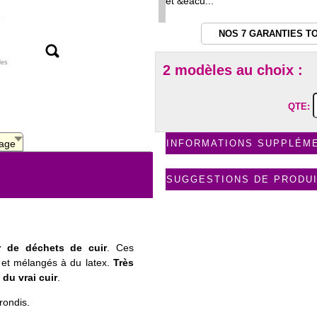
et &eacu...
NOS 7 GARANTIES T
les
2 modèles au choix :
QTE:
age
INFORMATIONS SUPPLÉM
SUGGESTIONS DE PRODU
ir de déchets de cuir
. Ces
 et mélangés à du latex.
Très
 du vrai cuir
.
rondis.