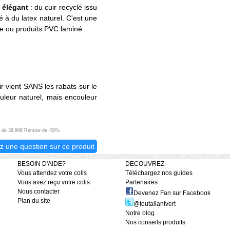
t élégant
: du cuir recyclé issu
 à du latex naturel. C'est une
que ou produits PVC laminé
ir vient SANS les rabats sur le
uleur naturel, mais encouleur
eu de 36.90€ Remise de -50%
z une question sur ce produit
BESOIN D'AIDE?
DECOUVREZ
Vous attendez votre colis
Téléchargez nos guides
Vous avez reçu votre colis
Partenaires
Nous contacter
Devenez Fan sur Facebook
Plan du site
@toutallantvert
Notre blog
Nos conseils produits