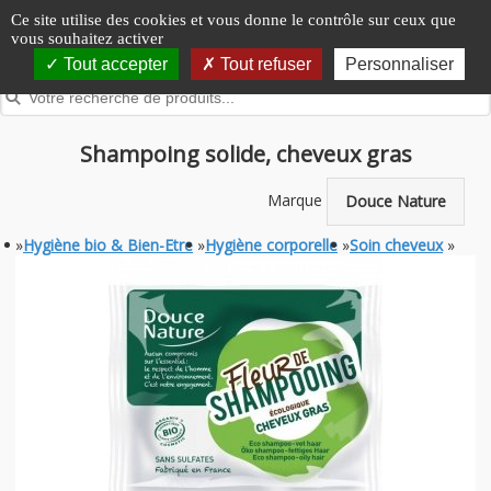
Panneau de gestion des cookies
Ce site utilise des cookies et vous donne le contrôle sur ceux que
vous souhaitez activer
Tout accepter
Tout refuser
Personnaliser
Shampoing solide, cheveux gras
Marque
Douce Nature
»
Hygiène bio & Bien-Etre
»
Hygiène corporelle
»
Soin cheveux
»