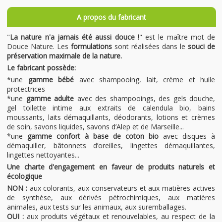
A propos du fabricant
"
La nature n'a jamais été aussi douce !
" est le maître mot de
Douce Nature. Les
formulations
sont réalisées dans le
souci de
préservation maximale de la nature.
Le fabricant possède:
*une
gamme bébé
avec shampooing, lait, crème et huile
protectrices
*une
gamme adulte
avec des shampooings, des gels douche,
gel toilette intime aux extraits de calendula bio, bains
moussants, laits démaquillants, déodorants, lotions et crèmes
de soin, savons liquides, savons d’Alep et de Marseille...
*une
gamme confort à base de coton bio
avec disques à
démaquiller, bâtonnets d’oreilles, lingettes démaquillantes,
lingettes nettoyantes...
Une charte d'engagement en faveur de produits naturels et
écologique
NON :
aux colorants, aux conservateurs et aux matières actives
de synthèse, aux dérivés pétrochimiques, aux matières
animales, aux tests sur les animaux, aux suremballages.
OUI :
aux produits végétaux et renouvelables, au respect de la