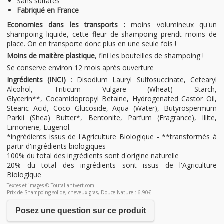
Sans sulfates
Fabriqué en France
Economies dans les transports :
moins volumineux qu'un
shampoing liquide, cette fleur de shampoing prendt moins de
place. On en transporte donc plus en une seule fois !
Moins de maitère plastique
, fini les bouteilles de shampoing !
Se conserve environ 12 mois après ouverture
Ingrédients (INCI)
: Disodium Lauryl Sulfosuccinate, Cetearyl
Alcohol, Triticum Vulgare (Wheat) Starch,
Glycerin**, Cocamidopropyl Betaine, Hydrogenated Castor Oil,
Stearic Acid, Coco Glucoside, Aqua (Water), Butyrospermum
Parkii (Shea) Butter*, Bentonite, Parfum (Fragrance), Illite,
Limonene, Eugenol.
*ingrédients issus de l'Agriculture Biologique - **transformés à
partir d'ingrédients biologiques
100% du total des ingrédients sont d'origine naturelle
20% du total des ingrédients sont issus de l'Agriculture
Biologique
Textes et images © Toutallantvert.com
Prix de Shampoing solide, cheveux gras, Douce Nature : 6.90€
Posez une question sur ce produit