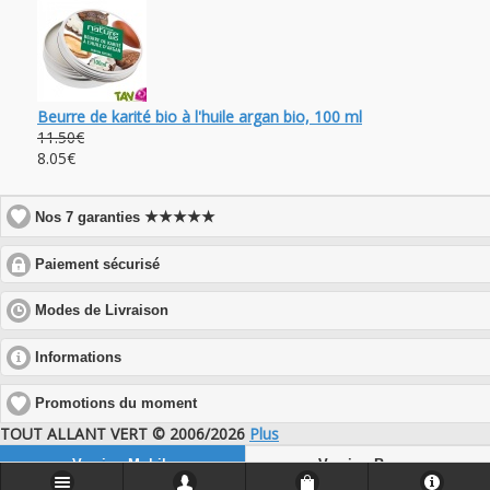
Beurre de karité bio à l'huile argan bio, 100 ml
11.50€
8.05€
★★★★★
Nos 7 garanties
click
Paiement sécurisé
to
expand
click
Modes de Livraison
contents
to
expand
click
Informations
contents
to
expand
Promotions du moment
contents
TOUT ALLANT VERT © 2006/2026
Plus
Version Mobile
Version Bureau