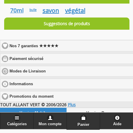
70ml
savon
végétal
bulle
Suggestions de produits
★★★★★
Nos 7 garanties
click
Paiement sécurisé
to
expand
click
Modes de Livraison
contents
to
expand
click
Informations
contents
to
expand
Promotions du moment
contents
TOUT ALLANT VERT © 2006/2026
Plus
Version Mobile
Version Bureau
Catégories
Mon compte
Aide
Panier