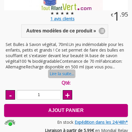
1
★ ★ ★ ★ ★
.95
€
1
avis clients
Autres modèles de ce produit »
Set Bulles à Savon végétal, 70ml.Un jeu indémodable pour les
enfants, petits et grands ! Ce set permet de faire des bulles en
soufflant et s'extasier devant leur beauté !A base de savon
végétal100 % biodégradableContenance de 70 mlFabrication:
AllemagneRecharge disponible en 500 ml (que vous pou...
Lire la suite...
Qté:
-
+
AJOUT PANIER
En stock
Expédition dans les 24/48h*
Livraison à partir de 5.99€
en Mondial Relay