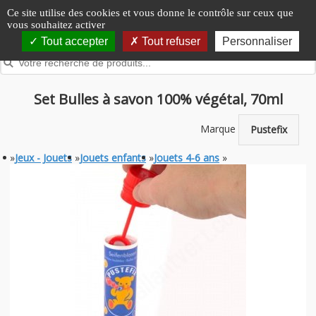
Panneau de gestion des cookies
Ce site utilise des cookies et vous donne le contrôle sur ceux que
vous souhaitez activer
Tout accepter
Tout refuser
Personnaliser
Set Bulles à savon 100% végétal, 70ml
Marque
Pustefix
»
Jeux - Jouets
»
Jouets enfants
»
Jouets 4-6 ans
»