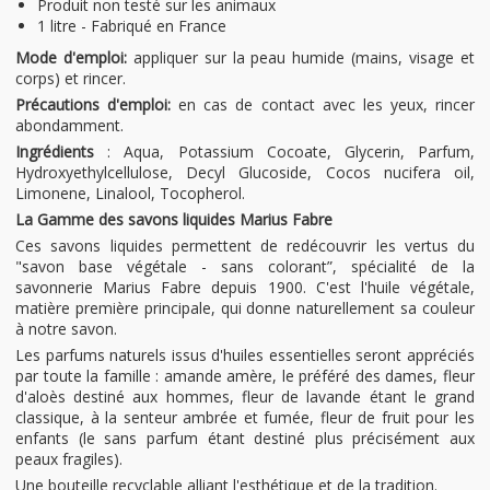
Produit non testé sur les animaux
1 litre - Fabriqué en France
Mode d'emploi:
appliquer sur la peau humide (mains, visage et
corps) et rincer.
Précautions d'emploi:
en cas de contact avec les yeux, rincer
abondamment.
Ingrédients
: Aqua, Potassium Cocoate, Glycerin, Parfum,
Hydroxyethylcellulose, Decyl Glucoside, Cocos nucifera oil,
Limonene, Linalool, Tocopherol.
La Gamme des savons liquides Marius Fabre
Ces savons liquides permettent de redécouvrir les vertus du
"savon base végétale - sans colorant”, spécialité de la
savonnerie Marius Fabre depuis 1900. C'est l'huile végétale,
matière première principale, qui donne naturellement sa couleur
à notre savon.
Les parfums naturels issus d'huiles essentielles seront appréciés
par toute la famille : amande amère, le préféré des dames, fleur
d'aloès destiné aux hommes, fleur de lavande étant le grand
classique, à la senteur ambrée et fumée, fleur de fruit pour les
enfants (le sans parfum étant destiné plus précisément aux
peaux fragiles).
Une bouteille recyclable alliant l'esthétique et de la tradition.