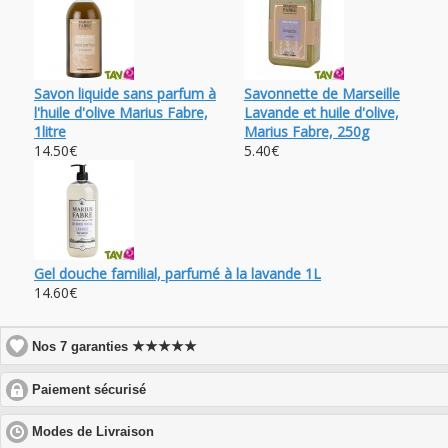
Savon liquide sans parfum à
Savonnette de Marseille
l'huile d'olive Marius Fabre,
Lavande et huile d'olive,
1litre
Marius Fabre, 250g
14.50€
5.40€
Gel douche familial, parfumé à la lavande 1L
14.60€
★★★★★
Nos 7 garanties
click
Paiement sécurisé
to
expand
click
Modes de Livraison
contents