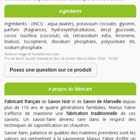
Ingrédients
Ingrédients : (INCI) : aqua (water), potassium cocoate, glycerin,
parfum (fragrance), hydroxyethylcellulose, decyl glucoside,
cocos nucifera (coconut) oil, tetrasodium edta, limonene,
linalool, tocopherol, disodium phosphate, polysorbate 60,
sodium phosphate.
Textes et images © Toutallantvert.com
Prix de Savon liquide Grenade et fleur de cerisier Marius Fabre, 1litre : 14.50€
Posez une question sur ce produit
A propos du fabricant
Fabricant français
de
Savon Noir
et de
Savon de Marseille
depuis
plus de 110 ans et quatre générations familiales, Marius Fabre
s'efforce de maintenir une
fabrication traditionnelle
de ces
savons. Un savoir-faire devenu rare dans le respect des
techniques de saponification en chaudron.
Savoir-faire, patience et qualités des matières premières sont les
valeurs qui permettent à la savonnerie Marius Fabre d'offrir un