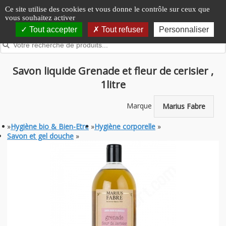
Panneau de gestion des cookies
Ce site utilise des cookies et vous donne le contrôle sur ceux que
vous souhaitez activer
Tout accepter
Tout refuser
Personnaliser
Savon liquide Grenade et fleur de cerisier ,
1litre
Marque
Marius Fabre
»
Hygiène bio & Bien-Etre
»
Hygiène corporelle
»
Savon et gel douche
»