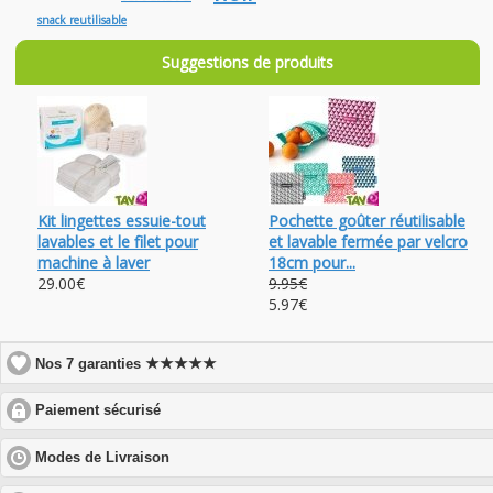
snack reutilisable
Suggestions de produits
Kit lingettes essuie-tout
Pochette goûter réutilisable
lavables et le filet pour
et lavable fermée par velcro
machine à laver
18cm pour...
29.00€
9.95€
5.97€
★★★★★
Nos 7 garanties
click
Paiement sécurisé
to
expand
click
Modes de Livraison
contents
to