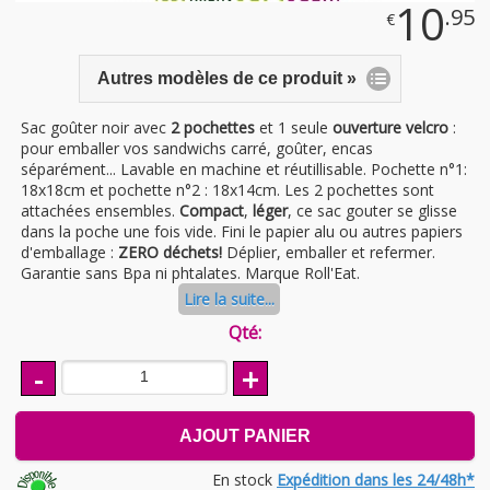
10
.95
€
Autres modèles de ce produit »
Sac goûter noir avec
2 pochettes
et 1 seule
ouverture velcro
:
pour emballer vos sandwichs carré, goûter, encas
séparément... Lavable en machine et réutillisable. Pochette n°1:
18x18cm et pochette n°2 : 18x14cm. Les 2 pochettes sont
attachées ensembles.
Compact
,
léger
, ce sac gouter se glisse
dans la poche une fois vide. Fini le papier alu ou autres papiers
d'emballage :
ZERO déchets!
Déplier, emballer et refermer.
Garantie sans Bpa ni phtalates. Marque Roll'Eat.
Lire la suite...
Qté:
-
+
AJOUT PANIER
En stock
Expédition dans les 24/48h*