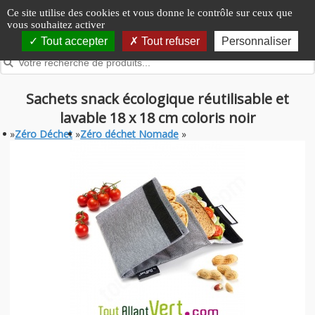
Panneau de gestion des cookies
Ce site utilise des cookies et vous donne le contrôle sur ceux que
vous souhaitez activer
Tout accepter
Tout refuser
Personnaliser
Sachets snack écologique réutilisable et
lavable 18 x 18 cm coloris noir
»
Zéro Déchet
»
Zéro déchet Nomade
»