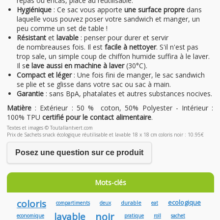
repas ou encas, place au réutilisable.
Hygiénique
: Ce sac vous apporte
une surface propre
dans
laquelle vous pouvez poser votre sandwich et manger, un
peu comme un set de table !
Résistant
et
lavable
: penser pour durer et servir
de nombreauses fois. Il est
facile à nettoyer
. S'il n'est pas
trop sale, un simple coup de chiffon humide suffira à le laver.
Il s
e lave aussi en machine à laver
(30°C).
Compact et léger
: Une fois fini de manger, le sac sandwich
se plie et se glisse dans votre sac ou sac à main.
Garantie
: sans BpA, phatalates et autres substances nocives.
Matière
: Extérieur : 50 % coton, 50% Polyester - Intérieur :
100% TPU
certifié pour le contact alimentaire
.
Textes et images © Toutallantvert.com
Prix de Sachets snack écologique réutilisable et lavable 18 x 18 cm coloris noir : 10.95€
Posez une question sur ce produit
Mots-clés
coloris
ecologique
durable
compartiments
deux
eat
lavable
noir
economique
pratique
roll
sachet