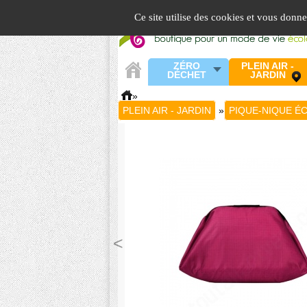
Panneau de gestion des cookies
Ce site utilise des cookies et vous donn
ZÉRO
PLEIN AIR -
DÉCHET
JARDIN
»
PLEIN AIR - JARDIN
»
PIQUE-NIQUE É
<