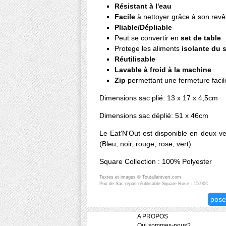
Résistant à l'eau
Facile
à nettoyer grâce à son revê
Pliable/Dépliable
Peut se convertir en
set de table
Protege les aliments
isolante du s
Réutilisable
Lavable à froid à la machine
Zip
permettant une fermeture facil
Dimensions sac plié: 13 x 17 x 4,5cm
Dimensions sac déplié: 51 x 46cm
Le Eat'N'Out est disponible en deux ver
(Bleu, noir, rouge, rose, vert)
Square Collection : 100% Polyester
Textes et images © Toutallantvert.com
Prix de Sac repas réutilisable Square Rose : 15.90€
pose
A PROPOS
Qui sommes-nous?