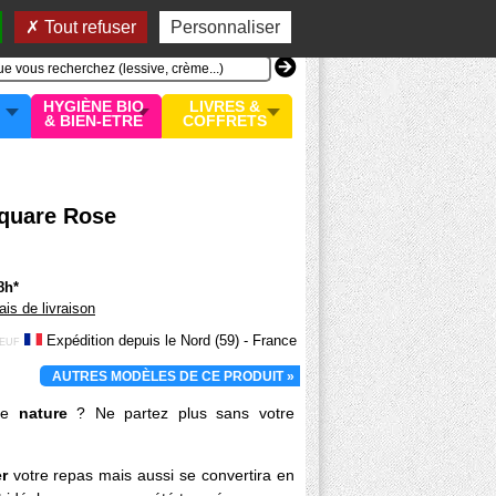
n compte
MON PANIER
0 article
Tout refuser
Personnaliser
HYGIÈNE BIO
LIVRES &
& BIEN-ETRE
COFFRETS
Square Rose
8h*
rais de livraison
Expédition depuis le Nord (59) - France
EUF
AUTRES MODÈLES DE CE PRODUIT »
ne
nature
? Ne partez plus sans votre
r
votre repas mais aussi se convertira en