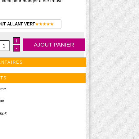
t idéal pour manger a été trouvé.
OUT ALLANT VERT
★★★★★
+
-
ENTAIRES
ITS
rme
ébé
.90€
.03€