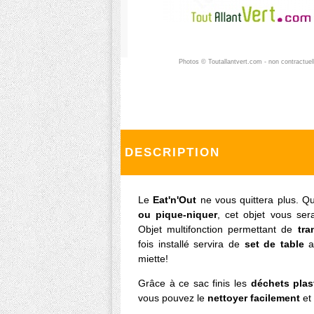
Photos © Toutallantvert.com - non contractuel
DESCRIPTION
Le
Eat'n'Out
ne vous quittera plus. Qu
ou pique-niquer
, cet objet vous ser
Objet multifonction permettant de
tra
fois installé servira de
set de table
a
miette!
Grâce à ce sac finis les
déchets plas
vous pouvez le
nettoyer facilement
et 