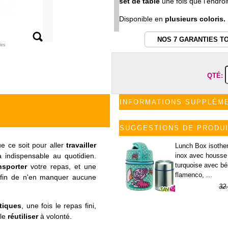
set de table
une fois que l'endroi
Disponible en
plusieurs coloris.
NOS 7 GARANTIES T
les
QTÉ:
INFORMATIONS SUPPLÉM
SUGGESTIONS DE PRODU
e ce soit pour aller
travailler
Lunch Box isothe
inox avec housse
a indispensable au quotidien.
turquoise avec b
nsporter
votre repas, et une
flamenco, ...
fin de n'en manquer aucune
32
23
tiques
, une fois le repas fini,
le
réutiliser
à volonté.