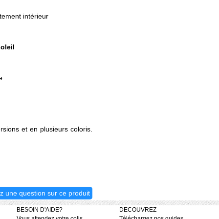
tement intérieur
oleil
e
sions et en plusieurs coloris.
z une question sur ce produit
BESOIN D'AIDE?
DECOUVREZ
Vous attendez votre colis
Téléchargez nos guides