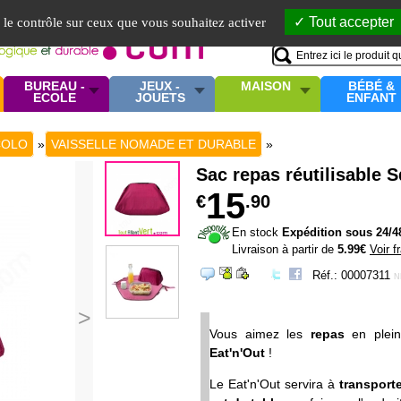
Mo
Tout accepter
e le contrôle sur ceux que vous souhaitez activer
BUREAU -
JEUX -
MAISON
BÉBÉ &
ECOLE
JOUETS
ENFANT
COLO
»
VAISSELLE NOMADE ET DURABLE
»
Sac repas réutilisable 
15
€
.90
En stock
Expédition sous 24/4
Livraison à partir de
5.99€
Voir f
Réf.: 00007311
N
>
Vous aimez les
repas
en plei
Eat'n'Out
!
Le Eat'n'Out servira à
transporte