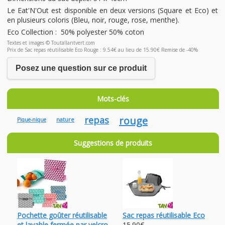
Le Eat'N'Out est disponible en deux versions (Square et Eco) et
en plusieurs coloris (Bleu, noir, rouge, rose, menthe).
Eco Collection : 50% polyester 50% coton
Textes et images © Toutallantvert.com
Prix de Sac repas réutilisable Eco Rouge : 9.54€ au lieu de 15.90€ Remise de -40%
Posez une question sur ce produit
Mots-clés
repas
rouge
nature
Pique-nique
Suggestions de produits
Pochette goûter réutilisable
Sac repas réutilisable Eco
et lavable fermée par velcro
15.90€