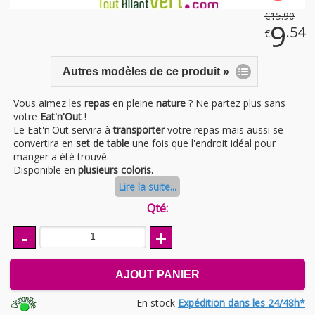
€
15
.90
9
.54
€
Autres modèles de ce produit »
Vous aimez les
repas
en pleine
nature
? Ne partez plus sans
votre
Eat'n'Out
!
Le Eat'n'Out servira à
transporter
votre repas mais aussi se
convertira en
set de table
une fois que l'endroit idéal pour
manger a été trouvé.
Disponible en
plusieurs coloris.
Lire la suite...
Qté:
-
+
AJOUT PANIER
En stock
Expédition dans les 24/48h*