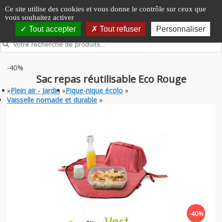
Panneau de gestion des cookies
Ce site utilise des cookies et vous donne le contrôle sur ceux que
vous souhaitez activer
Tout accepter
Tout refuser
Personnaliser
-40%
Sac repas réutilisable Eco Rouge
»
Plein air - Jardin
»
Pique-nique écolo
»
Vaisselle nomade et durable
»
-40%