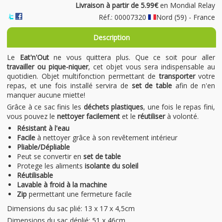
Livraison à partir de 5.99€
en Mondial Relay
Réf.: 00007320
Nord (59) - France
Description
Le
Eat'n'Out
ne vous quittera plus. Que ce soit pour aller
travailler ou pique-niquer
, cet objet vous sera indispensable au
quotidien. Objet multifonction permettant de
transporter
votre
repas, et une fois installé servira de
set de table
afin de n'en
manquer aucune miette!
Grâce à ce sac finis les
déchets plastiques
, une fois le repas fini,
vous pouvez le
nettoyer facilement
et le
réutiliser
à volonté.
Résistant à l'eau
Facile
à nettoyer grâce à son revêtement intérieur
Pliable/Dépliable
Peut se convertir en
set de table
Protege les aliments
isolante du soleil
Réutilisable
Lavable à froid à la machine
Zip
permettant une fermeture facile
Dimensions du sac plié: 13 x 17 x 4,5cm
Dimensions du sac déplié: 51 x 46cm