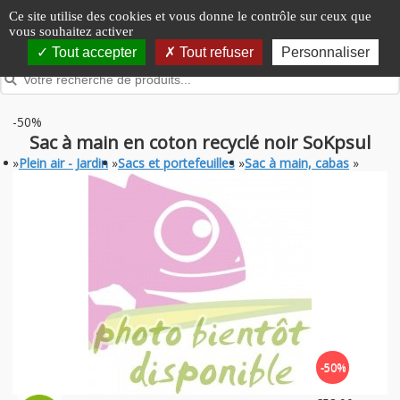
Panneau de gestion des cookies
Ce site utilise des cookies et vous donne le contrôle sur ceux que
vous souhaitez activer
Tout accepter
Tout refuser
Personnaliser
-50%
Sac à main en coton recyclé noir SoKpsul
»
Plein air - Jardin
»
Sacs et portefeuilles
»
Sac à main, cabas
»
-50%