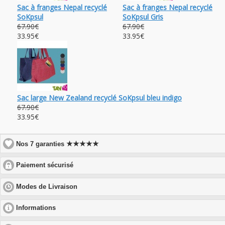
Sac à franges Nepal recyclé
Sac à franges Nepal recyclé
SoKpsul
SoKpsul Gris
67.90€
67.90€
33.95€
33.95€
Sac large New Zealand recyclé SoKpsul bleu indigo
67.90€
33.95€
★★★★★
Nos 7 garanties
click
Paiement sécurisé
to
expand
click
Modes de Livraison
contents
to
expand
click
Informations
contents
to