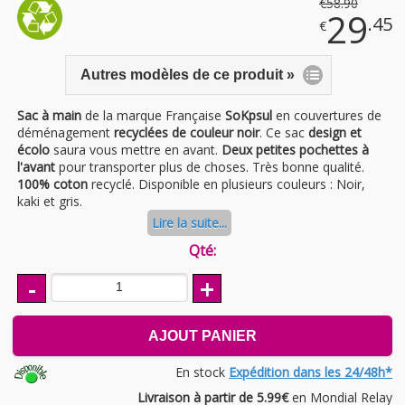
€
58
.90
29
.45
€
Autres modèles de ce produit »
Sac à main
de la marque Française
SoKpsul
en couvertures de
déménagement
recyclées de couleur noir
. Ce sac
design et
écolo
saura vous mettre en avant.
Deux petites pochettes à
l'avant
pour transporter plus de choses. Très bonne qualité.
100% coton
recyclé. Disponible en plusieurs couleurs : Noir,
kaki et gris.
Lire la suite...
Qté:
-
+
AJOUT PANIER
En stock
Expédition dans les 24/48h*
Livraison à partir de 5.99€
en Mondial Relay