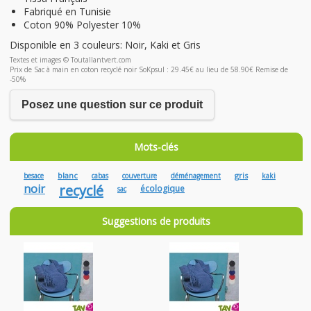
Fabriqué en Tunisie
Coton 90% Polyester 10%
Disponible en 3 couleurs: Noir, Kaki et Gris
Textes et images © Toutallantvert.com
Prix de Sac à main en coton recyclé noir SoKpsul : 29.45€ au lieu de 58.90€ Remise de
-50%
Posez une question sur ce produit
Mots-clés
blanc
gris
besace
cabas
couverture
déménagement
kaki
noir
recyclé
écologique
sac
Suggestions de produits