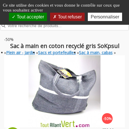
Panneau de gestion des cookies
Ce site utilise des cookies et vous donne le contrôle sur ceux que
vous souhaitez activer
Tout accepter
Tout refuser
Personnaliser
-50%
Sac à main en coton recyclé gris SoKpsul
»
Plein air - Jardin
»
Sacs et portefeuilles
»
Sac à main, cabas
»
-50%