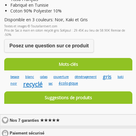
Fabriqué en Tunisie
Coton 90% Polyester 10%
Disponible en 3 couleurs: Noir, Kaki et Gris
Textes et images © Toutallantvert.com
Prix de Sac à main en coton recyclé gris SoKpsul : 29.45€ au lieu de 58.90€ Remise de
-50%
Posez une question sur ce produit
Mots-clés
gris
blanc
besace
cabas
couverture
déménagement
kaki
recyclé
écologique
noir
sac
Suggestions de produits
★★★★★
Nos 7 garanties
click
Paiement sécurisé