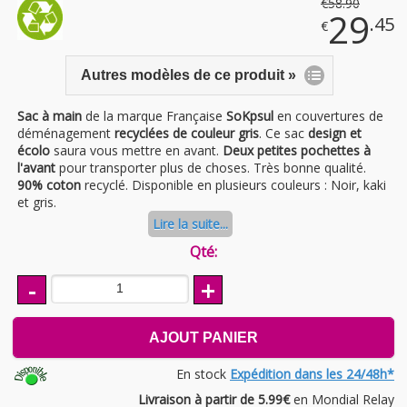
€
58
.90
29
.45
€
Autres modèles de ce produit »
Sac à main
de la marque Française
SoKpsul
en couvertures de
déménagement
recyclées de couleur gris
. Ce sac
design et
écolo
saura vous mettre en avant.
Deux petites pochettes à
l'avant
pour transporter plus de choses. Très bonne qualité.
90% coton
recyclé. Disponible en plusieurs couleurs : Noir, kaki
et gris.
Lire la suite...
Qté:
-
+
AJOUT PANIER
En stock
Expédition dans les 24/48h*
Livraison à partir de 5.99€
en Mondial Relay