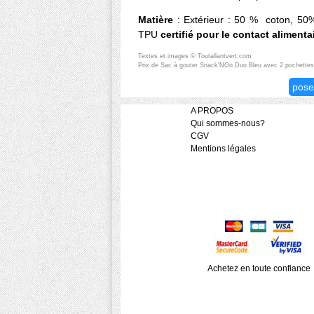
Matière
: Extérieur : 50 % coton, 50%
TPU
certifié pour le contact alimenta
Textes et images © Toutallantvert.com
Prix de Sac à gouter Snack'NGo Duo Bleu avec 2 pochettes ré
pose
A PROPOS
Qui sommes-nous?
CGV
Mentions légales
Achetez en toute confiance