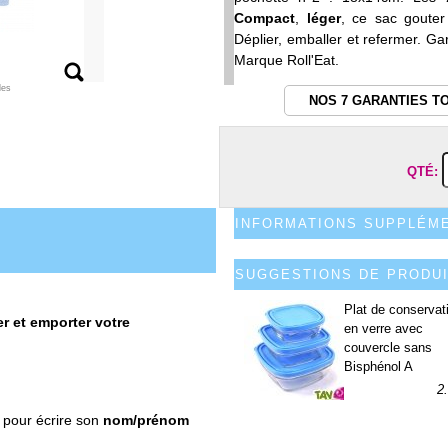
Compact
,
léger
, ce sac gouter
Déplier, emballer et refermer. Ga
Marque Roll'Eat.
les
NOS 7 GARANTIES T
QTÉ:
INFORMATIONS SUPPLÉM
SUGGESTIONS DE PRODU
Plat de conservat
r et emporter votre
en verre avec
couvercle sans
Bisphénol A
2
t
pour écrire son
nom/prénom