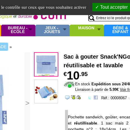
Mo
Tout accepter
e le contrôle sur ceux que vous souhaitez activer
BUREAU -
JEUX -
MAISON
BÉBÉ &
ECOLE
JOUETS
ENFANT
ADE
»
Sac à gouter Snack'NGo
réutilisable et lavable
10
€
.95
En stock
Expédition sous 24/4
Livraison à partir de
5.99€
Voir f
Réf.: 00008067
N
>
Pochette sandwich, goûter, enca
et
réutillisable
. 1 sac mais 2 
pochette n°2 : 18x14cm. Les 