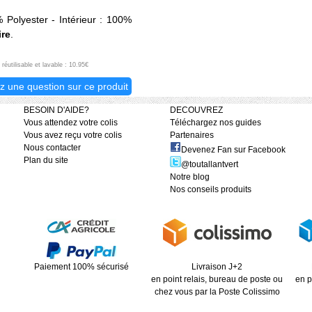
 Polyester - Intérieur : 100%
ire
.
utilisable et lavable : 10.95€
z une question sur ce produit
BESOIN D'AIDE?
DECOUVREZ
Vous attendez votre colis
Téléchargez nos guides
Vous avez reçu votre colis
Partenaires
Nous contacter
Devenez Fan sur Facebook
Plan du site
@toutallantvert
Notre blog
Nos conseils produits
Paiement 100% sécurisé
Livraison J+2
en point relais, bureau de poste ou
en p
chez vous par la Poste Colissimo