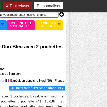
n compte
MON PANIER
0 article
Tout refuser
Personnaliser
HYGIÈNE BIO
LIVRES &
& BIEN-ETRE
COFFRETS
 Duo Bleu avec 2 pochettes
8h*
rais de livraison
Expédition depuis le Nord (59) - France
EUF
AUTRES MODÈLES DE CE PRODUIT »
s avec 1 pochettes.
Lavable en machine
pochettes : pochette n°1: 18x18cm et
2 pochettes sont attachées ensembles.