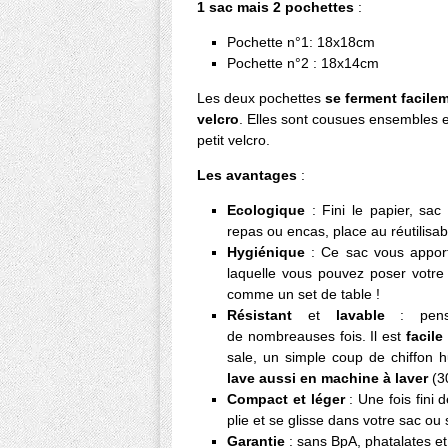
1 sac mais 2 pochettes
:
Pochette n°1: 18x18cm
Pochette n°2 : 18x14cm
Les deux pochettes
se ferment facile
velcro
. Elles sont cousues ensembles 
petit velcro.
Les avantages
:
Ecologique
: Fini le papier, sa
repas ou encas, place au réutilisab
Hygiénique
: Ce sac vous appo
laquelle vous pouvez poser votr
comme un set de table !
Résistant
et
lavable
: pen
de nombreauses fois. Il est
facile
sale, un simple coup de chiffon hu
lave aussi en machine à laver
(3
Compact et léger
: Une fois fini
plie et se glisse dans votre sac ou
Garantie
: sans BpA, phatalates e