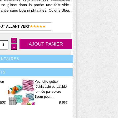
 se glisse dans la poche une fois vide.
rantie sans Bpa ni phtalates. Coloris Bleu.
OUT ALLANT VERT
★★★★★
+
-
ENTAIRES
ITS
ion
Pochette goûter
réutilisable et lavable
fermée par velcro
18cm pour...
.80€
9.95€
5.97€