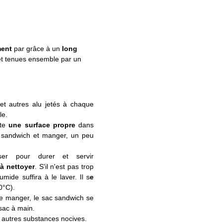
ment
par grâce à un
long
et tenues ensemble par un
c et autres alu jetés à chaque
le.
rte
une surface propre
dans
e sandwich et manger, un peu
ser pour durer et servir
 à nettoyer
. S'il n'est pas trop
mide suffira à le laver. Il s
e
0°C).
 de manger, le sac sandwich se
 sac à main.
t autres substances nocives.