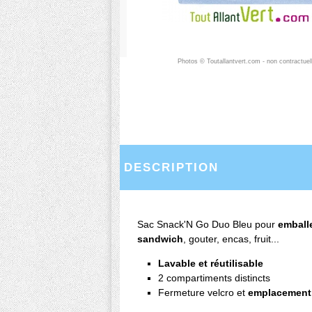
Photos © Toutallantvert.com - non contractuel
DESCRIPTION
Sac Snack'N Go Duo Bleu pour
emballe
sandwich
, gouter, encas, fruit...
Lavable et réutilisable
2 compartiments distincts
Fermeture velcro et
emplacemen