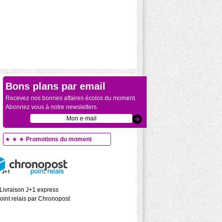
Bons plans par email
Recevez nos bonnes affaires écolos du moment.
Abonnez vous à notre newsletters.
★ ★ ★
Promotions du moment
Livraison J+1 express
oint relais par Chronopost