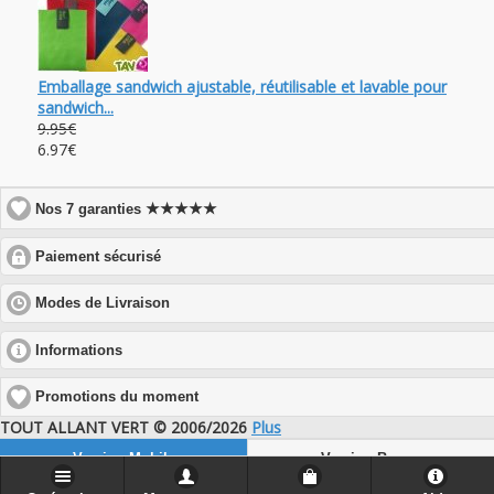
Emballage sandwich ajustable, réutilisable et lavable pour
sandwich...
9.95€
6.97€
★★★★★
Nos 7 garanties
click
Paiement sécurisé
to
expand
click
Modes de Livraison
contents
to
expand
click
Informations
contents
to
expand
Promotions du moment
contents
TOUT ALLANT VERT © 2006/2026
Plus
Version Mobile
Version Bureau