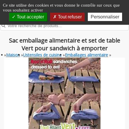
Panneau de gestion des cookies
Ce site utilise des cookies et vous donne le contrôle sur ceux que
vous souhaitez activer
Tout accepter
Tout refuser
Personnaliser
Sac emballage alimentaire et set de table
Vert pour sandwich à emporter
»
Maison
»
Ustensiles de cuisine
»
Emballages alimentaire
»