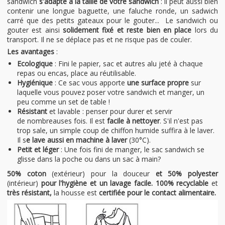
sandwich
s'adapte à la taille de votre sandwich
: il peut aussi bien
contenir une longue baguette, une faluche ronde, un sadwich
carré que des petits gateaux pour le gouter... Le sandwich ou
gouter est ainsi
solidement fixé et reste bien en place
lors du
transport. Il ne se déplace pas et ne risque pas de couler.
Les avantages
:
Ecologique
: Fini le papier, sac et autres alu jeté à chaque
repas ou encas, place au réutilisable.
Hygiénique
: Ce sac vous apporte
une surface propre
sur
laquelle vous pouvez poser votre sandwich et manger, un
peu comme un set de table !
Résistant
et lavable : penser pour durer et servir
de nombreauses fois. Il est
facile à nettoyer
. S'il n'est pas
trop sale, un simple coup de chiffon humide suffira à le laver.
Il s
e lave aussi en machine à laver
(30°C).
Petit et léger
: Une fois fini de manger, le sac sandwich se
glisse dans la poche ou dans un sac à main?
50% coton
(extérieur) pour la douceur
et 50% polyester
(intérieur)
pour l'hygiène et un lavage facile. 100% recyclable
et
très résistant,
la housse est
certifiée pour le contact alimentaire.