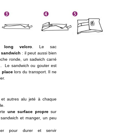
un
long velcro
. Le sac
re sandwich
: il peut aussi bien
uche ronde, un sadwich carré
... Le sandwich ou gouter est
n place
lors du transport. Il ne
er.
c et autres alu jeté à chaque
le.
orte
une surface propre
sur
e sandwich et manger, un peu
er pour durer et servir