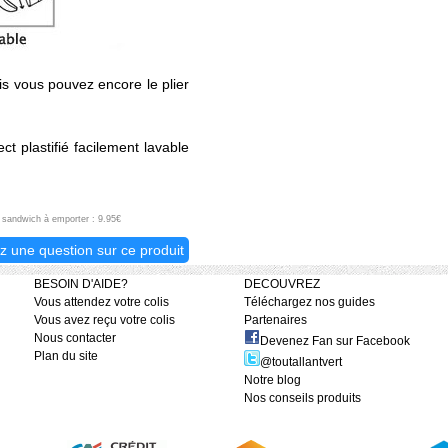
s vous pouvez encore le plier
t plastifié facilement lavable
r sandwich à emporter : 9.95€
z une question sur ce produit
BESOIN D'AIDE?
DECOUVREZ
Vous attendez votre colis
Téléchargez nos guides
Vous avez reçu votre colis
Partenaires
Nous contacter
Devenez Fan sur Facebook
Plan du site
@toutallantvert
Notre blog
Nos conseils produits