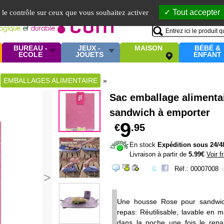
Mo
Tout accepter
e le contrôle sur ceux que vous souhaitez activer
BUREAU -
JEUX -
MAISON
BÉBÉ &
ECOLE
JOUETS
ENFANT
EMBALLAGES ALIMENTAIRE
»
Sac emballage alimentai
sandwich à emporter
9
€
.95
En stock
Expédition sous 24/4
Livraison à partir de
5.99€
Voir f
Réf.: 00007008
N
>
Une housse Rose pour sandwic
repas: Réutilisable, lavable en m
dans la poche une fois le repa