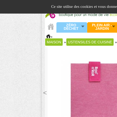
Panneau de gestion des cookies
Ce site utilise des cookies et vous donn
ZÉRO
PLEIN AIR -
DÉCHET
JARDIN
»
MAISON
»
USTENSILES DE CUISINE
»
<