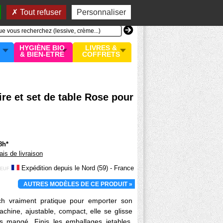
n compte
MON PANIER
0 article
Tout refuser
Personnaliser
HYGIÈNE BIO
LIVRES &
& BIEN-ETRE
COFFRETS
re et set de table Rose pour
8h*
rais de livraison
Expédition depuis le Nord (59) - France
EUF
AUTRES MODÈLES DE CE PRODUIT »
h vraiment pratique pour emporter son
achine, ajustable, compact, elle se glisse
s mangé. Finis les emballages jetables.