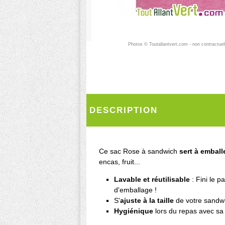
Photos © Toutallantvert.com - non contractuel
DESCRIPTION
Ce sac Rose à sandwich
sert à emball
encas, fruit...
Lavable et réutilisable
: Fini le p
d'emballage !
S'
ajuste à la taille
de votre sandw
Hygiénique
lors du repas avec sa 