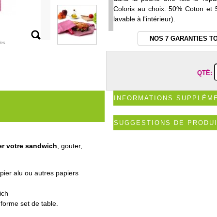
Coloris au choix. 50% Coton et 5
lavable à l'intérieur).
NOS 7 GARANTIES T
les
QTÉ:
INFORMATIONS SUPPLÉM
SUGGESTIONS DE PRODU
er votre sandwich
, gouter,
apier alu ou autres papiers
ich
forme set de table.