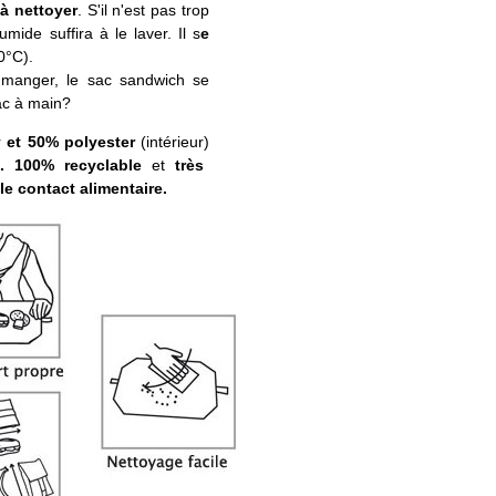
 à nettoyer
. S'il n'est pas trop
mide suffira à le laver. Il s
e
0°C).
e manger, le sac sandwich se
sac à main?
r
et 50% polyester
(intérieur)
le. 100% recyclable
et
très
 le contact alimentaire.