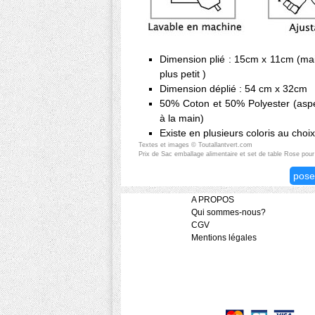
Dimension plié : 15cm x 11cm (mai
plus petit )
Dimension déplié : 54 cm x 32cm
50% Coton et 50% Polyester (aspec
à la main)
Existe en plusieurs coloris au choix
Textes et images © Toutallantvert.com
Prix de Sac emballage alimentaire et set de table Rose pou
pose
A PROPOS
Qui sommes-nous?
CGV
Mentions légales