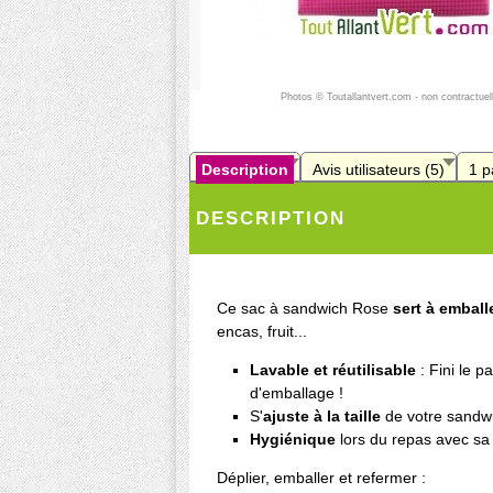
Photos © Toutallantvert.com - non contractuel
Description
Avis utilisateurs (5)
1 p
DESCRIPTION
Ce sac à sandwich Rose
sert à emball
encas, fruit...
Lavable et réutilisable
: Fini le p
d'emballage !
S'
ajuste à la taille
de votre sandw
Hygiénique
lors du repas avec sa 
Déplier, emballer et refermer :