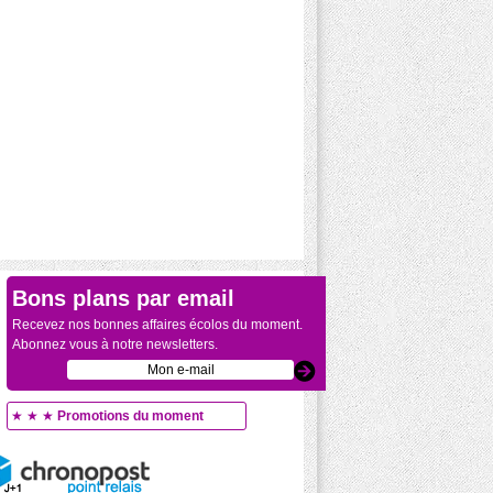
Bons plans par email
Recevez nos bonnes affaires écolos du moment.
Abonnez vous à notre newsletters.
★ ★ ★
Promotions du moment