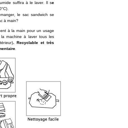
mide suffira à le laver. Il s
e
0°C).
e manger, le sac sandwich se
sac à main?
ement à la main pour un usage
 la machine à laver tous les
térieur)
. Recyclable et très
imentaire
.