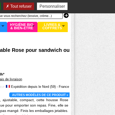
n compte
MON PANIER
0 article
Tout refuser
Personnaliser
HYGIÈNE BIO
LIVRES &
& BIEN-ETRE
COFFRETS
 table Rose pour sandwich ou
8h*
rais de livraison
Expédition depuis le Nord (59) - France
EUF
AUTRES MODÈLES DE CE PRODUIT »
e, ajustable, compact, cette housse Rose
que pour emporter son repas. Fine, elle se
repas mangé. Finis les emballages jetables.