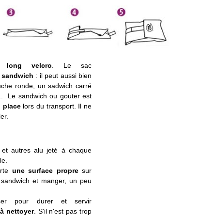
un
long velcro
. Le sac
re sandwich
: il peut aussi bien
uche ronde, un sadwich carré
... Le sandwich ou gouter est
n place
lors du transport. Il ne
er.
c et autres alu jeté à chaque
le.
orte
une surface propre
sur
e sandwich et manger, un peu
er pour durer et servir
 à nettoyer
. S'il n'est pas trop