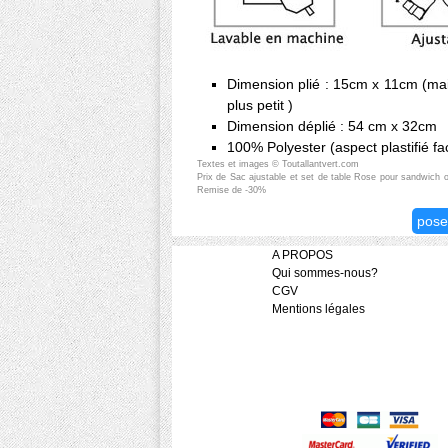
Dimension plié : 15cm x 11cm (mai
plus petit )
Dimension déplié : 54 cm x 32cm
100% Polyester (aspect plastifié fa
Textes et images © Toutallantvert.com
Prix de Sac ajustable et set de table Rose pour sandwich ou
Remise de -30%
pose
A PROPOS
Qui sommes-nous?
CGV
Mentions légales