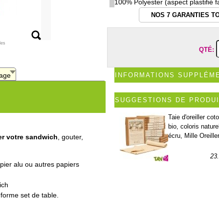
100% Polyester (aspect plastifié f
NOS 7 GARANTIES T
les
QTÉ:
age
INFORMATIONS SUPPLÉM
SUGGESTIONS DE PRODU
Taie d'oreiller cot
bio, coloris nature
écru, Mille Oreille
er votre sandwich
, gouter,
23
apier alu ou autres papiers
ich
forme set de table.