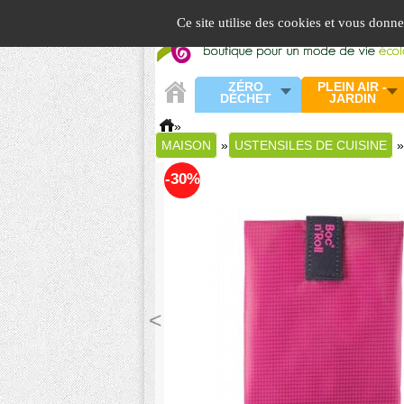
Panneau de gestion des cookies
Ce site utilise des cookies et vous donn
ZÉRO
PLEIN AIR -
DÉCHET
JARDIN
»
MAISON
»
USTENSILES DE CUISINE
»
-30%
<