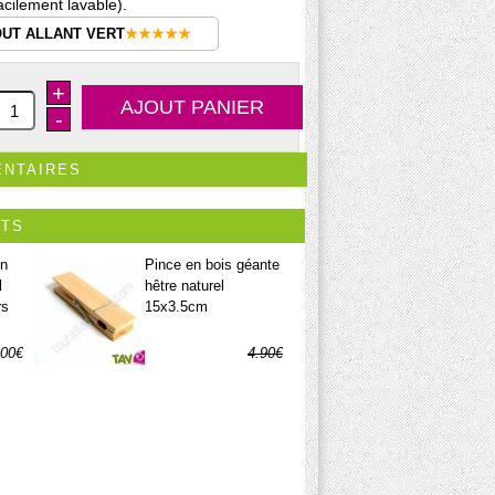
acilement lavable).
OUT ALLANT VERT
★★★★★
+
-
ENTAIRES
ITS
on
Pince en bois géante
l
hêtre naturel
rs
15x3.5cm
.00€
4.90€
4.17€