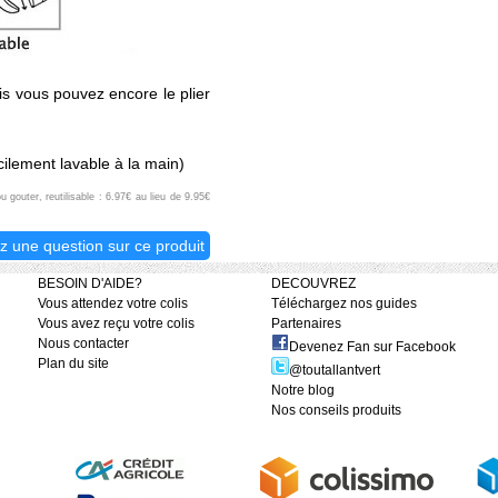
s vous pouvez encore le plier
cilement lavable à la main)
 gouter, reutilisable : 6.97€ au lieu de 9.95€
z une question sur ce produit
BESOIN D'AIDE?
DECOUVREZ
Vous attendez votre colis
Téléchargez nos guides
Vous avez reçu votre colis
Partenaires
Nous contacter
Devenez Fan sur Facebook
Plan du site
@toutallantvert
Notre blog
Nos conseils produits