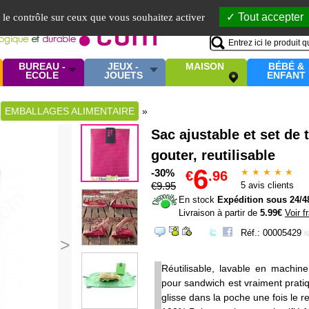
Mo
Tout accepter
e le contrôle sur ceux que vous souhaitez activer
BUREAU -
JEUX -
MAISON
BÉBÉ &
ECOLE
JOUETS
ENFANT
EMBALLAGES ALIMENTAIRE
»
Sac ajustable et set de
gouter, reutilisable
6
-30%
★ ★ ★ ★ ★
€
.96
€
9
.95
5
avis clients
En stock
Expédition sous 24/4
Livraison à partir de
5.99€
Voir f
Réf.: 00005429
N
>
Réutilisable, lavable en machin
pour sandwich est vraiment prati
glisse dans la poche une fois le 