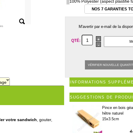
100% Polyester (aspect plastifié f
NOS 7 GARANTIES T
M'avertir par e-mail de la dispo
les
+
QTÉ:
-
VÉRIFIER NOUVELLE QUANTI
age
INFORMATIONS SUPPLÉM
SUGGESTIONS DE PRODU
Pince en bois géa
hêtre naturel
15x3.5cm
ler votre sandwich
, gouter,
4