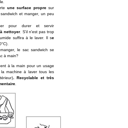
le.
orte
une surface propre
sur
e sandwich et manger, un peu
er pour durer et servir
 à nettoyer
. S'il n'est pas trop
mide suffira à le laver. Il s
e
0°C).
e manger, le sac sandwich se
sac à main?
ement à la main pour un usage
 la machine à laver tous les
térieur)
. Recyclable et très
imentaire
.