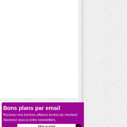
Bons plans par email
Recevez nos bonnes affaires écolos du moment.
Abonnez vous à notre newsletters.