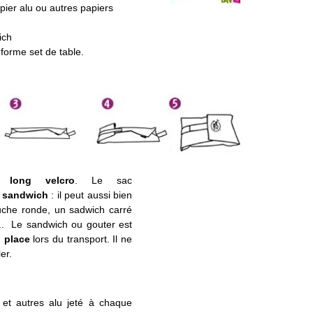
apier alu ou autres papiers
4
ich
forme set de table.
un
long velcro
. Le sac
re sandwich
: il peut aussi bien
uche ronde, un sadwich carré
... Le sandwich ou gouter est
n place
lors du transport. Il ne
er.
c et autres alu jeté à chaque