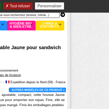
n compte
MON PANIER
0 article
Tout refuser
Personnaliser
HYGIÈNE BIO
LIVRES &
& BIEN-ETRE
COFFRETS
 table Jaune pour sandwich
ovisionnement
rais de livraison
Expédition depuis le Nord (59) - France
EUF
AUTRES MODÈLES DE CE PRODUIT »
, ajustable, compact, cette housse Jaune
que pour emporter son repas. Fine, elle se
repas mangé. Finis les emballages jetables.