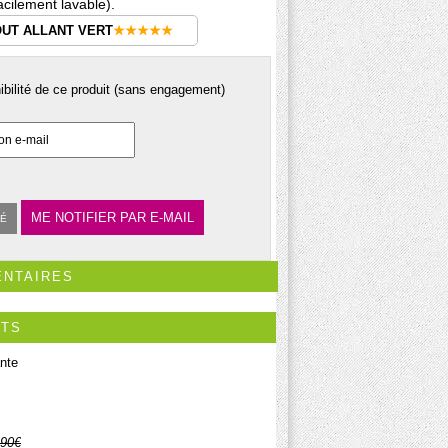
acilement lavable).
OUT ALLANT VERT
★★★★★
nibilité de ce produit (sans engagement)
ME NOTIFIER PAR E-MAIL
TÉ
ENTAIRES
ITS
nte
.90€