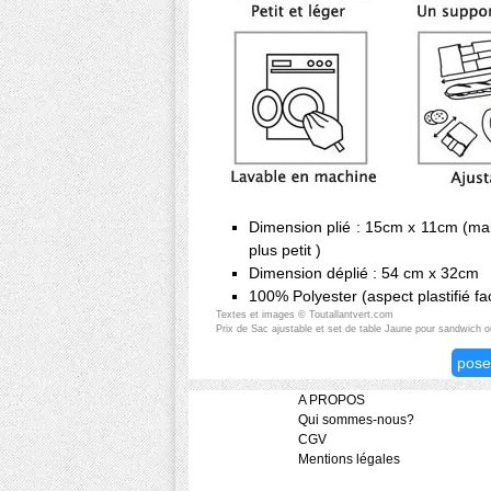
Dimension plié : 15cm x 11cm (mai
plus petit )
Dimension déplié : 54 cm x 32cm
100% Polyester (aspect plastifié fa
Textes et images © Toutallantvert.com
Prix de Sac ajustable et set de table Jaune pour sandwich ou 
pose
A PROPOS
Qui sommes-nous?
CGV
Mentions légales