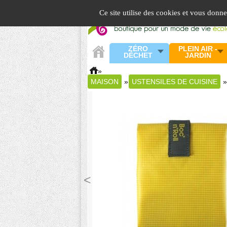
Panneau de gestion des cookies
Ce site utilise des cookies et vous donn
ZÉRO
PLEIN AIR -
DÉCHET
JARDIN
»
MAISON
»
USTENSILES DE CUISINE
»
<