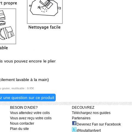
s vous pouvez encore le plier
cilement lavable à la main)
gouter, reutilisable : 9.95€
z une question sur ce produit
BESOIN D'AIDE?
DECOUVREZ
Vous attendez votre colis
Téléchargez nos guides
Vous avez reçu votre colis
Partenaires
Nous contacter
Devenez Fan sur Facebook
Plan du site
@toutallantvert