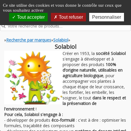
Panneau de gestion des cookies
Ce site utilise des cookies et vous donne le contrôle sur ceux que
vous souhaitez activer
Tout accepter
Tout refuser
Personnaliser
»
Recherche par marques
»
Solabiol
»
Solabiol
Créer en 1953, la
société Solabiol
s'engage à développer et à
proposer des produits
100%
d’origine naturelle
,
utilisables en
agriculture biologique
, pour
accompagner vos plantes à
chaque étape de leur croissance,
les fortifier, les embellir, les
soigner, le tout
dans le respect et
la préservation de
l'environnement
!
Pour cela, Solabiol s'engage à :
- développer de produits
éco-formulé
: c'est à dire : optimiser les
formules, traçabilité des composants