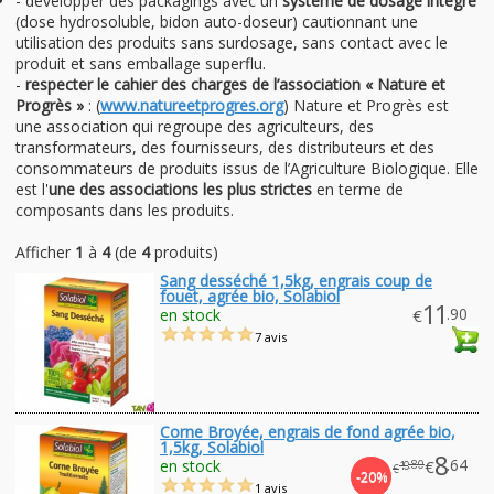
- développer des packagings avec un
système de dosage intégré
(dose hydrosoluble, bidon auto-doseur) cautionnant une
utilisation des produits sans surdosage, sans contact avec le
produit et sans emballage superflu.
-
respecter le cahier des charges de l’association « Nature et
Progrès »
: (
www.natureetprogres.org
) Nature et Progrès est
une association qui regroupe des agriculteurs, des
transformateurs, des fournisseurs, des distributeurs et des
consommateurs de produits issus de l’Agriculture Biologique. Elle
est l'
une des associations les plus strictes
en terme de
composants dans les produits.
Afficher
1
à
4
(de
4
produits)
Sang desséché 1,5kg, engrais coup de
fouet, agrée bio, Solabiol
11
.90
en stock
€
7 avis
Corne Broyée, engrais de fond agrée bio,
1,5kg, Solabiol
8
.64
en stock
€
.80
10
€
-20%
1 avis