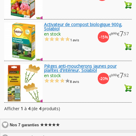
Activateur de compost biologique 900g,
Solabiol
7
.57
en stock
€
.90
8
€
-15%
1 avis
Pièges anti-moucherons jaunes pour
plantes d'intérieur, Solabiol
7
.92
en stock
€
.90
9
€
-20%
8 avis
Afficher
1
à
4
(de
4
produits)
★★★★★
Nos 7 garanties