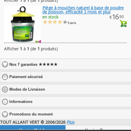
Afficher
1
à
1
(de
1
produits)
Piège à mouches naturel à base de poudre
de poisson, efficacité 2 mois et plus
16
.90
en stock
€
5 avis
Afficher
1
à
1
(de
1
produits)
★★★★★
Nos 7 garanties
click
Paiement sécurisé
to
expand
click
Modes de Livraison
contents
to
expand
click
Informations
contents
to
expand
Promotions du moment
contents
TOUT ALLANT VERT © 2006/2026
Plus
Version Mobile
Version Bureau