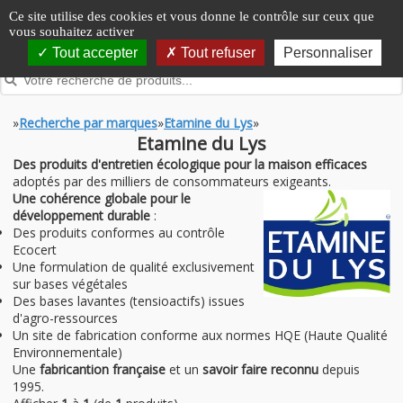
Panneau de gestion des cookies
Ce site utilise des cookies et vous donne le contrôle sur ceux que
vous souhaitez activer
Tout accepter
Tout refuser
Personnaliser
»
Recherche par marques
»
Etamine du Lys
»
Etamine du Lys
Des produits d'entretien écologique pour la maison efficaces
adoptés par des milliers de consommateurs exigeants.
Une cohérence
globale pour le
développement durable
:
Des produits conformes au contrôle
Ecocert
Une formulation de qualité exclusivement
sur bases végétales
Des bases lavantes (tensioactifs) issues
d'agro-ressources
Un site de fabrication conforme aux normes HQE (Haute Qualité
Environnementale)
Une
fabricantion française
et un
savoir faire reconnu
depuis
1995.