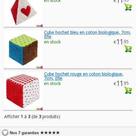
en stock
€
Cube hochet bleu en coton biologique, 7cm,
Efie
11
.95
en stock
€
Cube hochet rouge en coton biologique,
7cm, Efie
11
.95
en stock
€
Afficher
1
à
3
(de
3
produits)
★★★★★
Nos 7 garanties