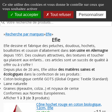
Panneau de gestion des cookies
Ce site utilise des cookies et vous donne le contrôle sur ceux que
vous souhaitez activer
Tout accepter
Tout refuser
Personnaliser
»
Recherche par marques
»
Efie
»
Efie
Efie dessine et fabrique des peluches, doudous, hochets,
bouillottes et coussin d'allaitement dans
son usine en Allemagne
depuis 1951. Des couleurs attractives, des textures et toucher
qui plaisent aux enfants... ces articles sont un succès de qualité à
offrir ou à s'offrir !
Depuis plus de 20 ans, Efie utilise
des matières saines et
écologiques
dans la confection de ses produits :
Coton biologique certifié GOTS (Global Organic Textile Standard)
Laine naturelle
Graines (épeautre, colza...) et noyaux de cerise
Conformes aux Normes Européennes.
Afficher
1
à
3
(de
3
produits)
Cône hochet rouge en coton biologique,
12cm, Efie
11
.95