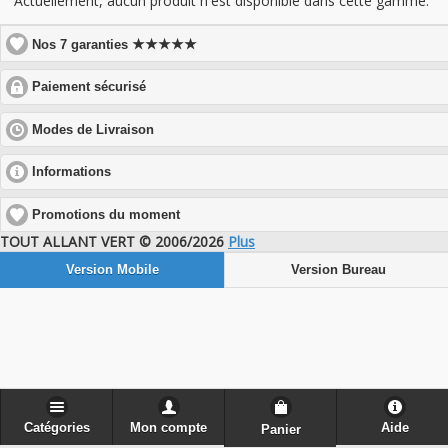
Actuellement, aucun produit n'est disponible dans cette gamme.
★★★★★
Nos 7 garanties
click
Paiement sécurisé
to
expand
click
Modes de Livraison
contents
to
expand
click
Informations
contents
to
expand
Promotions du moment
contents
TOUT ALLANT VERT © 2006/2026
Plus
Version Mobile
Version Bureau
Catégories
Mon compte
Aide
Panier