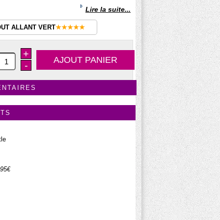
Lire la suite...
OUT ALLANT VERT
★★★★★
+
-
ENTAIRES
ITS
tle
.95€