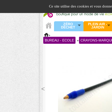
Panneau de gestion des cookies
Ce site utilise des cookies et vous donn
ZÉRO
PLEIN AIR -
DÉCHET
JARDIN
»
BUREAU - ECOLE
»
CRAYONS-MARQU
<