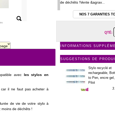
de déchêts !Vente &agrav...
NOS 7 GARANTIES T
les
QTÉ:
 page
INFORMATIONS SUPPLÉM
SUGGESTIONS DE PRODU
Stylo recyclé et
rechargeable, Bot
mpatible avec
les stylos en
to Pen, encre gel,
Pilot
3
car il ne faut pas acheter à
durée de vie de votre stylo à
ez moins de déchêts !