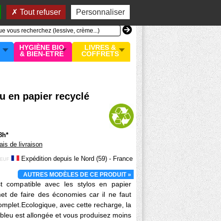
n compte
MON PANIER
0 article
Tout refuser
Personnaliser
HYGIÈNE BIO
LIVRES &
& BIEN-ETRE
COFFRETS
u en papier recyclé
8h*
rais de livraison
Expédition depuis le Nord (59) - France
EUF
AUTRES MODÈLES DE CE PRODUIT »
t compatible avec les stylos en papier
et de faire des économies car il ne faut
omplet.Ecologique, avec cette recharge, la
e bleu est allongée et vous produisez moins