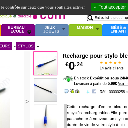
Mo
Tout accepter
e le contrôle sur ceux que vous souhaitez activer
BUREAU -
JEUX -
MAISON
BÉBÉ &
ECOLE
JOUETS
ENFANT
EURS
»
STYLOS
»
Recharge pour stylo ble
0
★ ★ ★ ★ ★
€
.24
14
avis clients
En stock
Expédition sous 24/4
Livraison à partir de
5.99€
Voir f
Réf.: 00000258
N
>
Cette recharge d'encre bleu es
recyclés rechargeables.Elle perm
pas acheter à nouveau un stylo c
durée de vie de votre stylo à bill