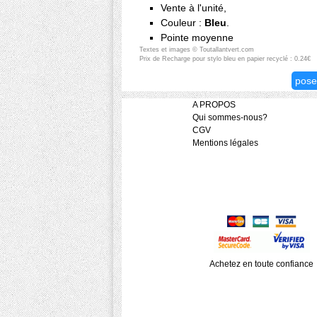
Vente à l'unité,
Couleur :
Bleu
.
Pointe moyenne
Textes et images © Toutallantvert.com
Prix de Recharge pour stylo bleu en papier recyclé : 0.24€
pose
A PROPOS
Qui sommes-nous?
CGV
Mentions légales
Achetez en toute confiance