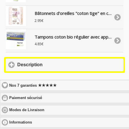
Bâtonnets d'oreilles "coton tige" en coton bio, boite de 200
2.95€
Tampons coton bio régulier avec applicateur, boite de 16
4.85€
click
Description
to
expand
contents
★★★★★
Nos 7 garanties
click
Paiement sécurisé
to
expand
click
Modes de Livraison
contents
to
expand
click
Informations
contents
to